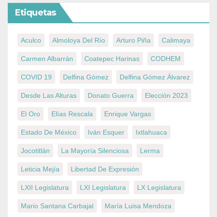
Etiquetas
Aculco
Almoloya Del Río
Arturo Piña
Calimaya
Carmen Albarrán
Coatepec Harinas
CODHEM
COVID 19
Delfina Gómez
Delfina Gómez Álvarez
Desde Las Alturas
Donato Guerra
Elección 2023
El Oro
Elías Rescala
Enrique Vargas
Estado De México
Iván Esquer
Ixtlahuaca
Jocotitlán
La Mayoría Silenciosa
Lerma
Leticia Mejía
Libertad De Expresión
LXII Legislatura
LXI Legislatura
LX Legislatura
Mario Santana Carbajal
María Luisa Mendoza