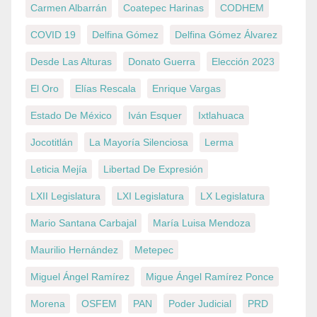
Carmen Albarrán
Coatepec Harinas
CODHEM
COVID 19
Delfina Gómez
Delfina Gómez Álvarez
Desde Las Alturas
Donato Guerra
Elección 2023
El Oro
Elías Rescala
Enrique Vargas
Estado De México
Iván Esquer
Ixtlahuaca
Jocotitlán
La Mayoría Silenciosa
Lerma
Leticia Mejía
Libertad De Expresión
LXII Legislatura
LXI Legislatura
LX Legislatura
Mario Santana Carbajal
María Luisa Mendoza
Maurilio Hernández
Metepec
Miguel Ángel Ramírez
Migue Ángel Ramírez Ponce
Morena
OSFEM
PAN
Poder Judicial
PRD