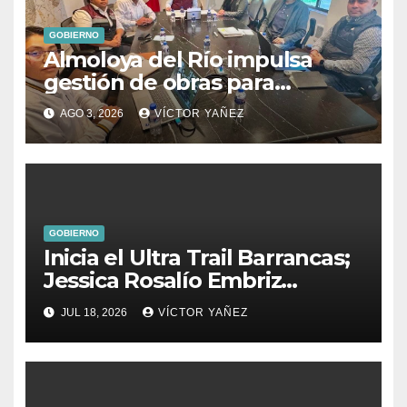
GOBIERNO
Almoloya del Río impulsa
gestión de obras para
fortalecer el desarrollo del
AGO 3, 2026
VÍCTOR YAÑEZ
municipio
GOBIERNO
Inicia el Ultra Trail Barrancas;
Jessica Rosalío Embriz
impulsa el deporte y el
JUL 18, 2026
VÍCTOR YAÑEZ
turismo en Ixtapan de la Sal