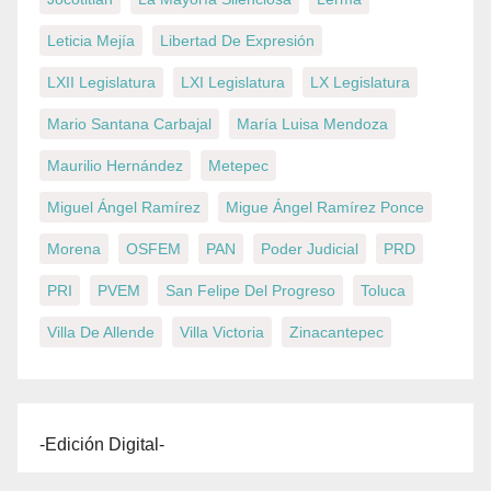
Leticia Mejía
Libertad De Expresión
LXII Legislatura
LXI Legislatura
LX Legislatura
Mario Santana Carbajal
María Luisa Mendoza
Maurilio Hernández
Metepec
Miguel Ángel Ramírez
Migue Ángel Ramírez Ponce
Morena
OSFEM
PAN
Poder Judicial
PRD
PRI
PVEM
San Felipe Del Progreso
Toluca
Villa De Allende
Villa Victoria
Zinacantepec
-Edición Digital-