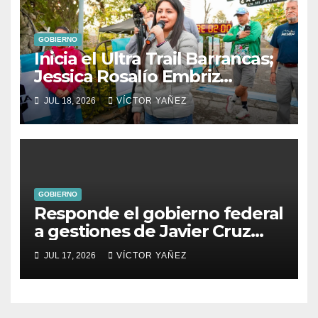
GOBIERNO
Inicia el Ultra Trail Barrancas;
Jessica Rosalío Embriz
impulsa el deporte y el
JUL 18, 2026
VÍCTOR YAÑEZ
turismo en Ixtapan de la Sal
GOBIERNO
Responde el gobierno federal
a gestiones de Javier Cruz
Jaramillo
JUL 17, 2026
VÍCTOR YAÑEZ