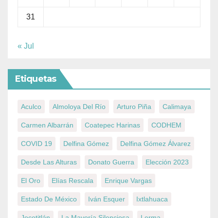
31
« Jul
Etiquetas
Aculco
Almoloya Del Río
Arturo Piña
Calimaya
Carmen Albarrán
Coatepec Harinas
CODHEM
COVID 19
Delfina Gómez
Delfina Gómez Álvarez
Desde Las Alturas
Donato Guerra
Elección 2023
El Oro
Elías Rescala
Enrique Vargas
Estado De México
Iván Esquer
Ixtlahuaca
Jocotitlán
La Mayoría Silenciosa
Lerma