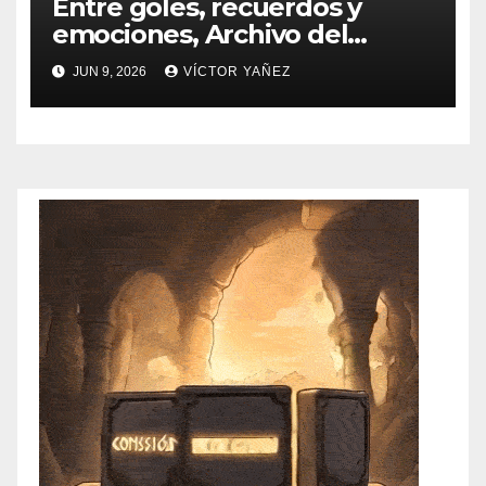
Entre goles, recuerdos y
emociones, Archivo del
PJEdomex inauguró
JUN 9, 2026
VÍCTOR YAÑEZ
exposición