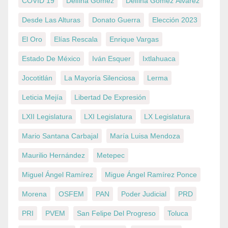
COVID 19
Delfina Gómez
Delfina Gómez Álvarez
Desde Las Alturas
Donato Guerra
Elección 2023
El Oro
Elías Rescala
Enrique Vargas
Estado De México
Iván Esquer
Ixtlahuaca
Jocotitlán
La Mayoría Silenciosa
Lerma
Leticia Mejía
Libertad De Expresión
LXII Legislatura
LXI Legislatura
LX Legislatura
Mario Santana Carbajal
María Luisa Mendoza
Maurilio Hernández
Metepec
Miguel Ángel Ramírez
Migue Ángel Ramírez Ponce
Morena
OSFEM
PAN
Poder Judicial
PRD
PRI
PVEM
San Felipe Del Progreso
Toluca