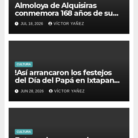
Almoloya de Alquisiras
conmemora 168 años de su
fundación
JUL 18, 2026
VÍCTOR YAÑEZ
CULTURA
!Así arrancaron los festejos
del Día del Papá en Ixtapan
de la Sal!
JUN 28, 2026
VÍCTOR YAÑEZ
CULTURA