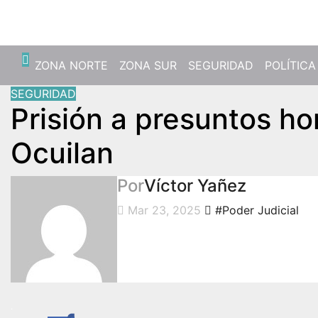
Jue. Ago 6th, 2026
ZONA NORTE
ZONA SUR
SEGURIDAD
POLÍTICA
SEGURIDAD
Prisión a presuntos ho
Ocuilan
Por
Víctor Yañez
Mar 23, 2025
#Poder Judicial
.