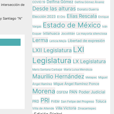
Delfina Gómez
COVID 19
Delfina Gómez Álvarez
 intersección de
Desde las alturas
Donato Guerra
Elías Rescala
Elección 2023
El Oro
Enrique
 y Santiago “N”
Estado de México
Vargas
Iván
Ixtlahuaca
Jocotitlán
Esquer
La mayoría silenciosa
Lerma
Libertad de expresión
Leticia Mejía
LXI
LXII Legislatura
n la
Legislatura
LX Legislatura
tras
María Luisa Mendoza
Mario Santana Carbajal
Maurilio Hernández
Metepec
Miguel
z
Migue Ángel Ramírez Ponce
Ángel Ramírez
Morena
PAN
Poder Judicial
OSFEM
PRI
Toluca
PRD
PVEM
San Felipe del Progreso
Villa Victoria
Villa de Allende
Zinacantepec