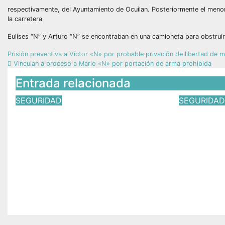
respectivamente, del Ayuntamiento de Ocuilan. Posteriormente el menor
la carretera
Eulises “N” y Arturo “N” se encontraban en una camioneta para obstruir 
Prisión preventiva a Víctor «N» por probable privación de libertad de
Vinculan a proceso a Mario «N» por portación de arma prohibida
Entrada relacionada
SEGURIDAD
SEGURIDA
Funcionarios de Toluca,
Carmen 
otra vez en el ojo del
inaugur
huracán: denuncian a
Itineran
secretario del
Social 
Ayuntamiento por
May 8, 2
presunto abuso sexual
Jun 20, 2026
Víctor Yañez