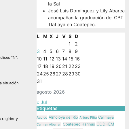
la Sal
José Luis Domínguez y Lily Abarca
acompañan la graduación del CBT
Tlatlaya en Coatepec.
L
M
X
J
V
S
D
1
2
3
4
5
6
7
8
9
ulises “N”,
10
11
12
13
14
15
16
17
18
19
20
21
22
23
24
25
26
27
28
29
30
31
a situación
agosto 2026
« Jul
Etiquetas
Almoloya del Río
Calimaya
Aculco
Arturo Piña
 regidor y
CODHEM
Coatepec Harinas
Carmen Albarrán