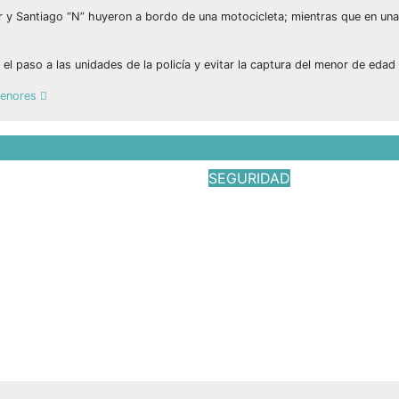
 y Santiago “N” huyeron a bordo de una motocicleta; mientras que en una
el paso a las unidades de la policía y evitar la captura del menor de edad
 menores
D
SEGURIDAD
Albarrán
Comprometidos co
a Caravanas
seguridad de nues
tes por la Justicia
familias.
en Donato Guerra
May 7, 2026
Víctor Yañe
026
Víctor Yañez