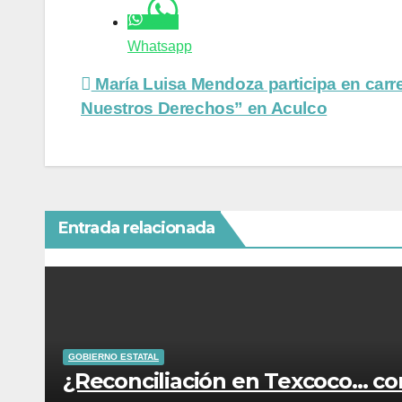
Navegación
de
Whatsapp
entradas
María Luisa Mendoza participa en carr
Nuestros Derechos” en Aculco
Entrada relacionada
GOBIERNO ESTATAL
¿Reconciliación en Texcoco… co