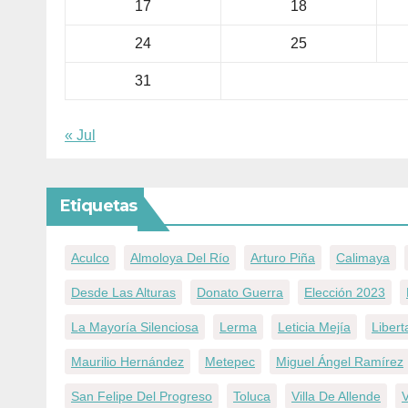
17
18
24
25
31
« Jul
Etiquetas
Aculco
Almoloya Del Río
Arturo Piña
Calimaya
Desde Las Alturas
Donato Guerra
Elección 2023
La Mayoría Silenciosa
Lerma
Leticia Mejía
Liber
Maurilio Hernández
Metepec
Miguel Ángel Ramírez
San Felipe Del Progreso
Toluca
Villa De Allende
V