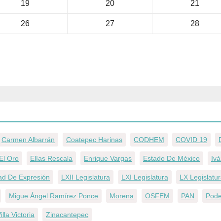
19
20
21
26
27
28
Carmen Albarrán
Coatepec Harinas
CODHEM
COVID 19
El Oro
Elías Rescala
Enrique Vargas
Estado De México
Iv
tad De Expresión
LXII Legislatura
LXI Legislatura
LX Legislatu
Migue Ángel Ramírez Ponce
Morena
OSFEM
PAN
Pode
illa Victoria
Zinacantepec