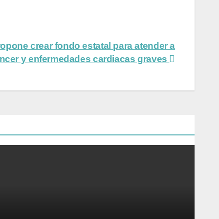
opone crear fondo estatal para atender a
ncer y enfermedades cardiacas graves