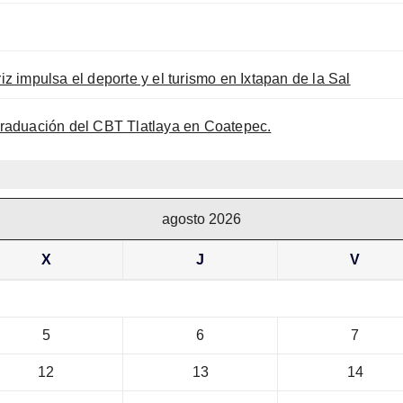
iz impulsa el deporte y el turismo en Ixtapan de la Sal
raduación del CBT Tlatlaya en Coatepec.
agosto 2026
X
J
V
5
6
7
12
13
14