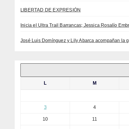
LIBERTAD DE EXPRESIÓN
Inicia el Ultra Trail Barrancas; Jessica Rosalío Embr
José Luis Domínguez y Lily Abarca acompañan la g
L
M
3
4
10
11