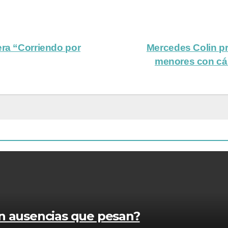
era “Corriendo por
Mercedes Colin pr
menores con cá
n ausencias que pesan?