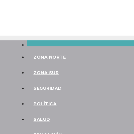
Saltar
Sáb. Ago 8th, 2026
al
contenido
ZONA NORTE
ZONA SUR
SEGURIDAD
POLÍTICA
SALUD