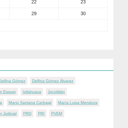
22
23
29
30
Delfina Gómez
Delfina Gómez Álvarez
án Esquer
Ixtlahuaca
Jocotitlán
ra
Mario Santana Carbajal
María Luisa Mendoza
r Judicial
PRD
PRI
PVEM