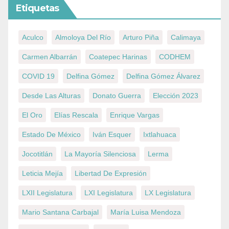
Etiquetas
Aculco
Almoloya Del Río
Arturo Piña
Calimaya
Carmen Albarrán
Coatepec Harinas
CODHEM
COVID 19
Delfina Gómez
Delfina Gómez Álvarez
Desde Las Alturas
Donato Guerra
Elección 2023
El Oro
Elías Rescala
Enrique Vargas
Estado De México
Iván Esquer
Ixtlahuaca
Jocotitlán
La Mayoría Silenciosa
Lerma
Leticia Mejía
Libertad De Expresión
LXII Legislatura
LXI Legislatura
LX Legislatura
Mario Santana Carbajal
María Luisa Mendoza