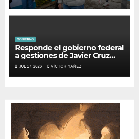
turismo en Ixtapan de la Sal
GOBIERNO
Responde el gobierno federal
a gestiones de Javier Cruz
Jaramillo
JUL 17, 2026
VÍCTOR YAÑEZ