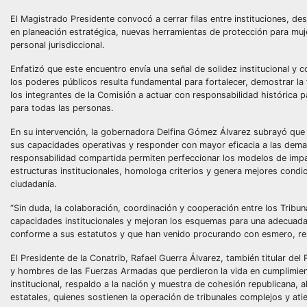
El Magistrado Presidente convocó a cerrar filas entre instituciones, 
en planeación estratégica, nuevas herramientas de protección para muje
personal jurisdiccional.
Enfatizó que este encuentro envía una señal de solidez institucional y
los poderes públicos resulta fundamental para fortalecer, demostrar la f
los integrantes de la Comisión a actuar con responsabilidad histórica pa
para todas las personas.
En su intervención, la gobernadora Delfina Gómez Álvarez subrayó que l
sus capacidades operativas y responder con mayor eficacia a las demand
responsabilidad compartida permiten perfeccionar los modelos de impart
estructuras institucionales, homologa criterios y genera mejores cond
ciudadanía.
“Sin duda, la colaboración, coordinación y cooperación entre los Tribu
capacidades institucionales y mejoran los esquemas para una adecuada a
conforme a sus estatutos y que han venido procurando con esmero, re
El Presidente de la Conatrib, Rafael Guerra Álvarez, también titular del
y hombres de las Fuerzas Armadas que perdieron la vida en cumplimien
institucional, respaldo a la nación y muestra de cohesión republicana, a
estatales, quienes sostienen la operación de tribunales complejos y atie