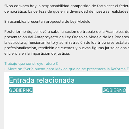
“Nos convoca hoy la responsabilidad compartida de fortalecer el federali
democrática. La certeza de que en la diversidad de nuestras realidades
En asamblea presentan propuesta de Ley Modelo
Posteriormente, se llevó a cabo la sesión de trabajo de la Asamblea, d
presentación del Anteproyecto de Ley Orgánica Modelo de los Poderes
la estructura, funcionamiento y administración de los tribunales estatal
profesionalización, rendición de cuentas y nuevas figuras jurisdiccionale
eficiencia en la impartición de justicia.
Trabajo que construye futuro
Moreira: “Sería bueno para México que no se presentara la Reforma El
Entrada relacionada
GOBIERNO
GOBIERNO
Almoloya del Río impulsa
Inicia el
gestión de obras para
Barranc
fortalecer el desarrollo
Rosalío
del municipio
deporte 