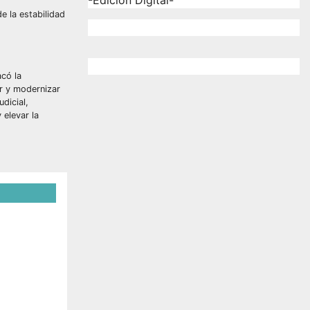
-Edición Digital-
e la estabilidad
acó la
r y modernizar
dicial,
 elevar la
rno
s de
llo
z