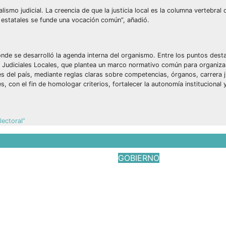
smo judicial. La creencia de que la justicia local es la columna vertebral d
 estatales se funde una vocación común”, añadió.
onde se desarrolló la agenda interna del organismo. Entre los puntos dest
 Judiciales Locales, que plantea un marco normativo común para organiza
es del país, mediante reglas claras sobre competencias, órganos, carrera ju
s, con el fin de homologar criterios, fortalecer la autonomía institucional y
ectoral”
GOBIERNO
 Ultra Trail
Responde el gobie
as; Jessica
federal a gestione
 Embriz impulsa el
Javier Cruz Jarami
y el turismo en
Jul 17, 2026
Víctor Yañe