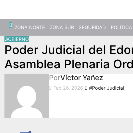
Vie. Ago 7th, 2026
ZONA NORTE
ZONA SUR
SEGURIDAD
POLÍTICA
GOBIERNO
Poder Judicial del Ed
Asamblea Plenaria Ord
Por
Víctor Yañez
Feb 26, 2026
#Poder Judicial
.