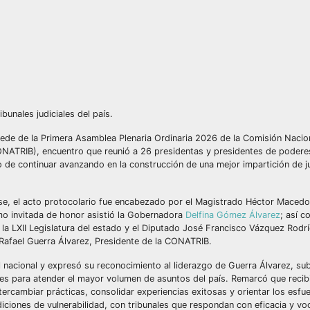
bunales judiciales del país.
ede de la Primera Asamblea Plenaria Ordinaria 2026 de la Comisión Nacio
NATRIB), encuentro que reunió a 26 presidentas y presidentes de poderes 
 de continuar avanzando en la construcción de una mejor impartición de jus
uense, el acto protocolario fue encabezado por el Magistrado Héctor Macedo
omo invitada de honor asistió la Gobernadora
Delfina Gómez Álvarez
; así c
e la LXII Legislatura del estado y el Diputado José Francisco Vázquez Rodr
 Rafael Guerra Álvarez, Presidente de la CONATRIB.
el nacional y expresó su reconocimiento al liderazgo de Guerra Álvarez, su
es para atender el mayor volumen de asuntos del país. Remarcó que recib
tercambiar prácticas, consolidar experiencias exitosas y orientar los esfu
iciones de vulnerabilidad, con tribunales que respondan con eficacia y voc