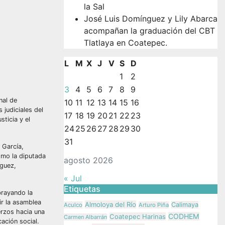
la Sal
José Luis Domínguez y Lily Abarca
acompañan la graduación del CBT
Tlatlaya en Coatepec.
L
M
X
J
V
S
D
1
2
3
4
5
6
7
8
9
nal de
10
11
12
13
14
15
16
judiciales del
17
18
19
20
21
22
23
ticia y el
24
25
26
27
28
29
30
31
 García,
omo la diputada
agosto 2026
íguez,
« Jul
Etiquetas
brayando la
ir la asamblea
Almoloya del Río
Calimaya
Aculco
Arturo Piña
erzos hacia una
CODHEM
Coatepec Harinas
Carmen Albarrán
ación social.