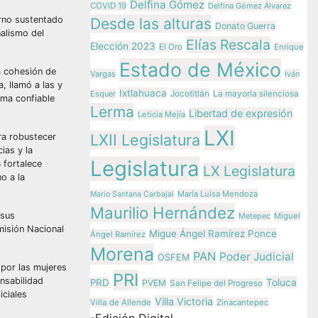
Delfina Gómez
COVID 19
Delfina Gómez Álvarez
erno sustentado
Desde las alturas
Donato Guerra
nalismo del
Elías Rescala
Elección 2023
El Oro
Enrique
Estado de México
a cohesión de
Vargas
Iván
, llamó a las y
Ixtlahuaca
Jocotitlán
Esquer
La mayoría silenciosa
ema confiable
Lerma
Libertad de expresión
Leticia Mejía
LXI
LXII Legislatura
ra robustecer
ias y la
Legislatura
 fortalece
LX Legislatura
o a la
María Luisa Mendoza
Mario Santana Carbajal
Maurilio Hernández
 sus
Metepec
Miguel
misión Nacional
Migue Ángel Ramírez Ponce
Ángel Ramírez
Morena
PAN
Poder Judicial
OSFEM
 por las mujeres
PRI
nsabilidad
Toluca
PRD
PVEM
San Felipe del Progreso
iciales
Villa Victoria
Villa de Allende
Zinacantepec