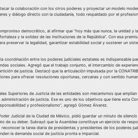
destacar la colaboración con los otros poderes y proyectar un modelo mod
res y diálogo directo con la ciudadanía, todo respaldado por el profesio
 compromiso democrático, al afirmar que “hoy más que nunca, la unidad y l
ortaleza y la solidez de las instituciones de la República”. Con esa premisa
ra preservar la legalidad, garantizar estabilidad social y sostener un sist
a coordinación entre los poderes judiciales estatales es indispensable pa
as sociales. Agregó que el trabajo conjunto, el intercambio de experienc
ición de justicia. Destacó que la articulación impulsada por la CONATRIB
iciones para ofrecer resoluciones oportunas, cercanas y con sentido human
nales Superiores de Justicia de las entidades son mecanismos que amplían
dministración de justicia. Ese es uno de los objetivos que tiene esta Co
sponsabilidad y profesionalismo”, agregó Gómez Álvarez.
 Poder Judicial de la Ciudad de México, pidió guardar un minuto de silencio
to de su deber. Subrayó que la Asamblea constituye un ejercicio de respo
l reconocer la tarea diaria de presidentas y presidentes de los poderes jud
nden la demanda social de justicia pronta e imparcial.