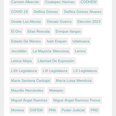
Carmen Albarrán
Coatepec Harinas
CODHEM
COVID 19
Delfina Gómez
Delfina Gómez Álvarez
Desde Las Alturas
Donato Guerra
Elección 2023
El Oro
Elías Rescala
Enrique Vargas
Estado De México
Iván Esquer
Ixtlahuaca
Jocotitlán
La Mayoría Silenciosa
Lerma
Leticia Mejía
Libertad De Expresión
LXII Legislatura
LXI Legislatura
LX Legislatura
Mario Santana Carbajal
María Luisa Mendoza
Maurilio Hernández
Metepec
Miguel Ángel Ramírez
Migue Ángel Ramírez Ponce
Morena
OSFEM
PAN
Poder Judicial
PRD