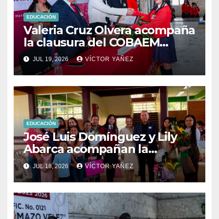
EDUCACIÓN
Valeria Cruz Olvera acompaña
la clausura del COBAEM
Plantel 67 de Aculco
JUL 19, 2026
VÍCTOR YAÑEZ
EDUCACIÓN
José Luis Domínguez y Lily
Abarca acompañan la
graduación del CBT Tlatlaya
JUL 18, 2026
VÍCTOR YAÑEZ
en Coatepec.