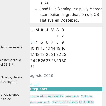
la Sal
José Luis Domínguez y Lily Abarca
acompañan la graduación del CBT
Tlatlaya en Coatepec.
L
M
X
J
V
S
D
1
2
3
4
5
6
7
8
9
ridad que impera
10
11
12
13
14
15
16
17
18
19
20
21
22
23
ienten a diario
24
25
26
27
28
29
30
el 63.2 %,
31
agosto 2026
 Sinaloa, de ese
ahualcóyotl”,
« Jul
Etiquetas
de vacaciones
Almoloya del Río
Calimaya
Aculco
Arturo Piña
risis de
CODHEM
Coatepec Harinas
Carmen Albarrán