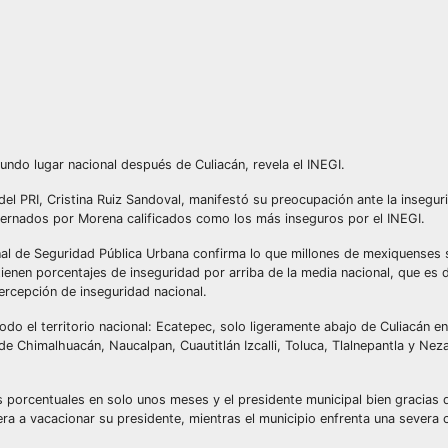
ndo lugar nacional después de Culiacán, revela el INEGI.
 del PRI, Cristina Ruiz Sandoval, manifestó su preocupación ante la insegu
obernados por Morena calificados como los más inseguros por el INEGI.
al de Seguridad Pública Urbana confirma lo que millones de mexiquenses s
nen porcentajes de inseguridad por arriba de la media nacional, que es d
ercepción de inseguridad nacional.
 el territorio nacional: Ecatepec, solo ligeramente abajo de Culiacán en
de Chimalhuacán, Naucalpan, Cuautitlán Izcalli, Toluca, Tlalnepantla y Nez
 porcentuales en solo unos meses y el presidente municipal bien gracias 
era a vacacionar su presidente, mientras el municipio enfrenta una severa c