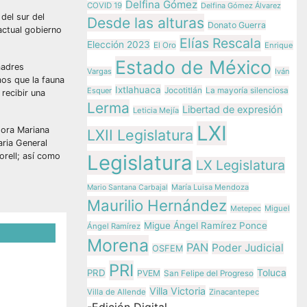
Delfina Gómez
COVID 19
Delfina Gómez Álvarez
del sur del
Desde las alturas
Donato Guerra
actual gobierno
Elías Rescala
Elección 2023
El Oro
Enrique
Estado de México
madres
Vargas
Iván
mos que la fauna
Ixtlahuaca
Jocotitlán
Esquer
La mayoría silenciosa
 recibir una
Lerma
Libertad de expresión
Leticia Mejía
LXI
dora Mariana
LXII Legislatura
aria General
orell; así como
Legislatura
LX Legislatura
María Luisa Mendoza
Mario Santana Carbajal
Maurilio Hernández
Metepec
Miguel
Migue Ángel Ramírez Ponce
Ángel Ramírez
Morena
PAN
Poder Judicial
OSFEM
PRI
n la
Toluca
PRD
PVEM
San Felipe del Progreso
tras
Villa Victoria
Villa de Allende
Zinacantepec