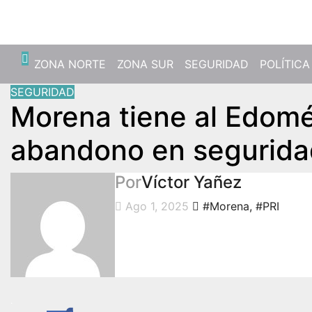
Dom. Ago 9th, 2026
ZONA NORTE
ZONA SUR
SEGURIDAD
POLÍTICA
SEGURIDAD
Morena tiene al Edomé
abandono en segurida
Por
Víctor Yañez
Ago 1, 2025
#Morena
,
#PRI
.