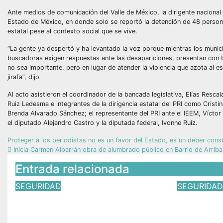
Ante medios de comunicación del Valle de México, la dirigente nacional 
Estado de México, en donde solo se reportó la detención de 48 personas
estatal pese al contexto social que se vive.
“La gente ya despertó y ha levantado la voz porque mientras los munic
buscadoras exigen respuestas ante las desapariciones, presentan con bo
no sea importante, pero en lugar de atender la violencia que azota al es
jirafa”, dijo
Al acto asistieron el coordinador de la bancada legislativa, Elías Resc
Ruiz Ledesma e integrantes de la dirigencia estatal del PRI como Crist
Brenda Alvarado Sánchez; el representante del PRI ante el IEEM, Víctor C
el diputado Alejandro Castro y la diputada federal, Ivonne Ruiz.
Proteger a los periodistas no es un favor del Estado, es un deber con
Inicia Carmen Albarrán obra de alumbrado público en Barrio de Arriba
Entrada relacionada
SEGURIDAD
SEGURIDA
Funcionarios de Toluca,
Carmen 
otra vez en el ojo del
inaugur