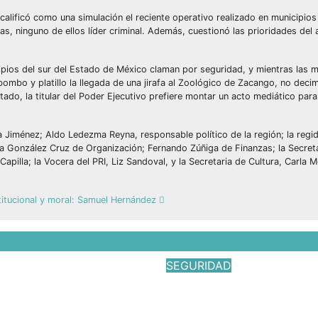
calificó como una simulación el reciente operativo realizado en municipios 
, ninguno de ellos líder criminal. Además, cuestionó las prioridades del 
ipios del sur del Estado de México claman por seguridad, y mientras las 
mbo y platillo la llegada de una jirafa al Zoológico de Zacango, no deci
tado, la titular del Poder Ejecutivo prefiere montar un acto mediático para
ala Jiménez; Aldo Ledezma Reyna, responsable político de la región; la regi
ina González Cruz de Organización; Fernando Zúñiga de Finanzas; la Secret
apilla; la Vocera del PRI, Liz Sandoval, y la Secretaria de Cultura, Carla M
stitucional y moral: Samuel Hernández
D
SEGURIDAD
Albarrán
Comprometidos co
a Caravanas
seguridad de nues