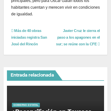
principales, pero para Óscar Galán todos los
habitantes cuentan y merecen vivir en condiciones
de igualdad.
Más de 40 obras
Javier Cruz le cierra el
iniciadas registra San
paso a los apagones en el
José del Rincón
sur; se reúne con la CFE
Entrada relacionada
GOBIERNO ESTATAL