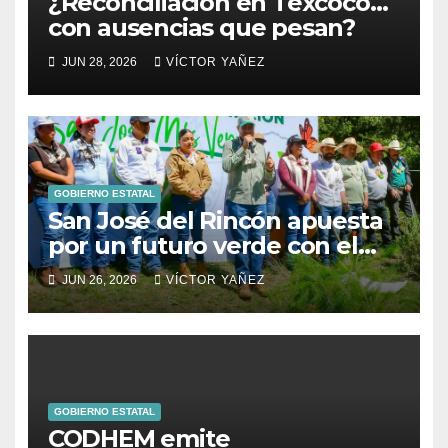
¿Reconciliación en Texcoco…
con ausencias que pesan?
JUN 28, 2026
VÍCTOR YAÑEZ
GOBIERNO ESTATAL
San José del Rincón apuesta
por un futuro verde con el
arranque de su Primera
JUN 26, 2026
VÍCTOR YAÑEZ
Jornada de Reforestación
GOBIERNO ESTATAL
CODHEM emite