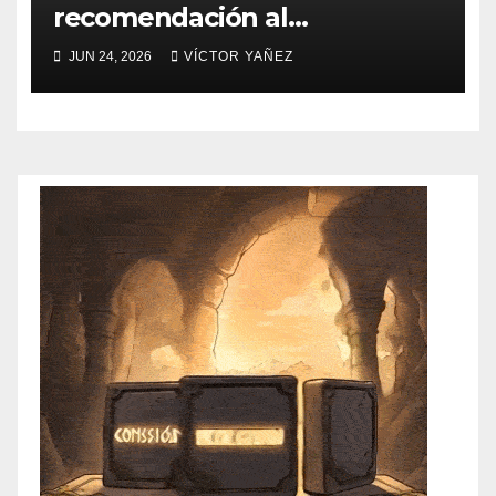
recomendación al
Ayuntamiento de
JUN 24, 2026
VÍCTOR YAÑEZ
Atlacomulco por violaciones a
derechos humanos