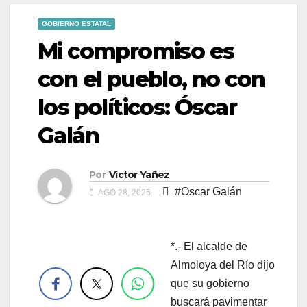
GOBIERNO ESTATAL
Mi compromiso es
con el pueblo, no con
los políticos: Óscar
Galán
Por
Víctor Yañez
#Oscar Galán
AGO 28, 2025
*.- El alcalde de
.
Almoloya del Río dijo
que su gobierno
buscará pavimentar