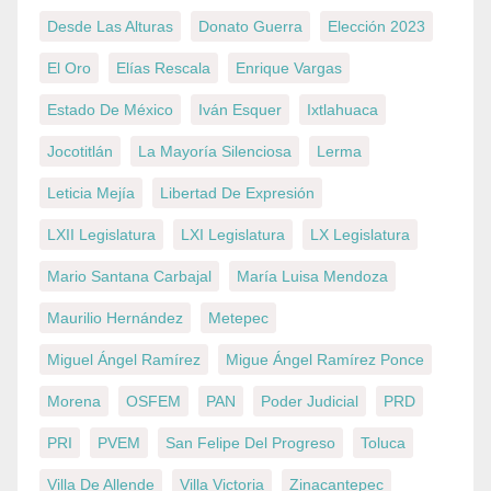
Desde Las Alturas
Donato Guerra
Elección 2023
El Oro
Elías Rescala
Enrique Vargas
Estado De México
Iván Esquer
Ixtlahuaca
Jocotitlán
La Mayoría Silenciosa
Lerma
Leticia Mejía
Libertad De Expresión
LXII Legislatura
LXI Legislatura
LX Legislatura
Mario Santana Carbajal
María Luisa Mendoza
Maurilio Hernández
Metepec
Miguel Ángel Ramírez
Migue Ángel Ramírez Ponce
Morena
OSFEM
PAN
Poder Judicial
PRD
PRI
PVEM
San Felipe Del Progreso
Toluca
Villa De Allende
Villa Victoria
Zinacantepec