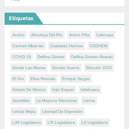
Etiquetas
Aculco
Almoloya Del Río
Arturo Piña
Calimaya
Carmen Albarrán
Coatepec Harinas
CODHEM
COVID 19
Delfina Gómez
Delfina Gómez Álvarez
Desde Las Alturas
Donato Guerra
Elección 2023
El Oro
Elías Rescala
Enrique Vargas
Estado De México
Iván Esquer
Ixtlahuaca
Jocotitlán
La Mayoría Silenciosa
Lerma
Leticia Mejía
Libertad De Expresión
LXII Legislatura
LXI Legislatura
LX Legislatura