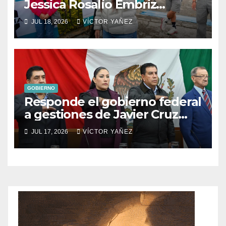
Jessica Rosalío Embriz
impulsa el deporte y el
JUL 18, 2026
VÍCTOR YAÑEZ
turismo en Ixtapan de la Sal
GOBIERNO
Responde el gobierno federal
a gestiones de Javier Cruz
Jaramillo
JUL 17, 2026
VÍCTOR YAÑEZ