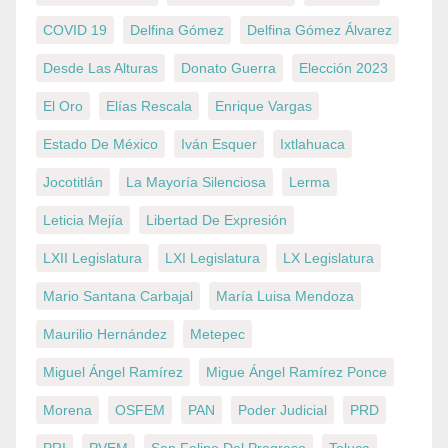
COVID 19
Delfina Gómez
Delfina Gómez Álvarez
Desde Las Alturas
Donato Guerra
Elección 2023
El Oro
Elías Rescala
Enrique Vargas
Estado De México
Iván Esquer
Ixtlahuaca
Jocotitlán
La Mayoría Silenciosa
Lerma
Leticia Mejía
Libertad De Expresión
LXII Legislatura
LXI Legislatura
LX Legislatura
Mario Santana Carbajal
María Luisa Mendoza
Maurilio Hernández
Metepec
Miguel Ángel Ramírez
Migue Ángel Ramírez Ponce
Morena
OSFEM
PAN
Poder Judicial
PRD
PRI
PVEM
San Felipe Del Progreso
Toluca