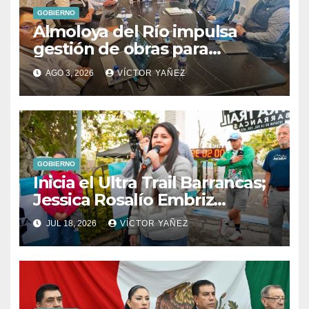
GOBIERNO
Almoloya del Río impulsa
gestión de obras para
fortalecer el desarrollo del
AGO 3, 2026
VÍCTOR YAÑEZ
municipio
GOBIERNO
Inicia el Ultra Trail Barrancas;
Jessica Rosalío Embriz
impulsa el deporte y el
JUL 18, 2026
VÍCTOR YAÑEZ
turismo en Ixtapan de la Sal