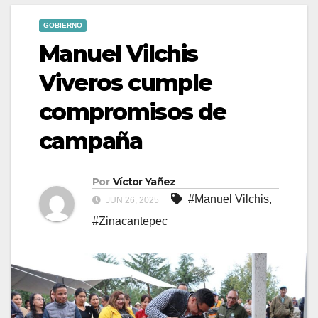
GOBIERNO
Manuel Vilchis
Viveros cumple
compromisos de
campaña
Por
Víctor Yañez
#Manuel Vilchis
,
JUN 26, 2025
#Zinacantepec