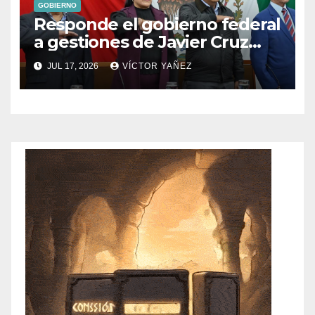
GOBIERNO
Responde el gobierno federal
a gestiones de Javier Cruz
Jaramillo
JUL 17, 2026
VÍCTOR YAÑEZ