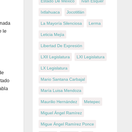
Estado De México
Iván Esquer
Ixtlahuaca
Jocotitlán
 nada
La Mayoría Silenciosa
Lerma
e le
Leticia Mejía
Libertad De Expresión
LXII Legislatura
LXI Legislatura
LX Legislatura
de
Mario Santana Carbajal
itado
abla
María Luisa Mendoza
Maurilio Hernández
Metepec
Miguel Ángel Ramírez
Migue Ángel Ramírez Ponce