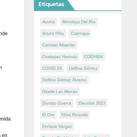
Etiquetas
Aculco
Almoloya Del Río
Arturo Piña
Calimaya
ónde
.
Carmen Albarrán
Coatepec Harinas
CODHEM
n
COVID 19
Delfina Gómez
Delfina Gómez Álvarez
Desde Las Alturas
Donato Guerra
Elección 2023
El Oro
Elías Rescala
enida
Enrique Vargas
a en