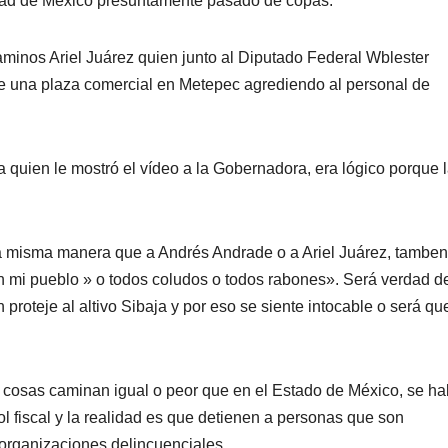
udad de México presuntamente pasado de copas.
aminos Ariel Juárez quien junto al Diputado Federal Wblester
e una plaza comercial en Metepec agrediendo al personal de
 quien le mostró el vídeo a la Gobernadora, era lógico porque 
la misma manera que a Andrés Andrade o a Ariel Juárez, tamben
n mi pueblo » o todos coludos o todos rabones». Será verdad d
proteje al altivo Sibaja y por eso se siente intocable o será qu
 cosas caminan igual o peor que en el Estado de México, se ha
 fiscal y la realidad es que detienen a personas que son
 organizaciones delincuenciales.