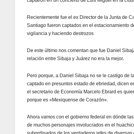
captaron en un concierto de Luis Miguel en la ci
Recientemente fue el ex Director de la Junta de C
Santiago fueron captados en el estacionamiento d
vigilancia y haciendo destrozos
De este último nos comentan que fue Daniel Sibaja
relación entre Sibaja y Juárez no era la mejor.
Pero porque, a Daniel Sibaja no se le castigo de 
captado en presuntos estado de ebriedad, dicen e
el secretario de Economía Marcelo Ebrard es quien 
porque es «Mexiquense de Corazón».
Ahora vamos con el gobierno federal en dónde las
de muchos personajes involucrados en el huachicol
subordinados de los verdaderos jefes de diversas