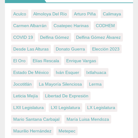
Aculco
Almoloya Del Río
Arturo Piña
Calimaya
Carmen Albarrán
Coatepec Harinas
CODHEM
COVID 19
Delfina Gómez
Delfina Gómez Álvarez
Desde Las Alturas
Donato Guerra
Elección 2023
El Oro
Elías Rescala
Enrique Vargas
Estado De México
Iván Esquer
Ixtlahuaca
Jocotitlán
La Mayoría Silenciosa
Lerma
Leticia Mejía
Libertad De Expresión
LXII Legislatura
LXI Legislatura
LX Legislatura
Mario Santana Carbajal
María Luisa Mendoza
Maurilio Hernández
Metepec