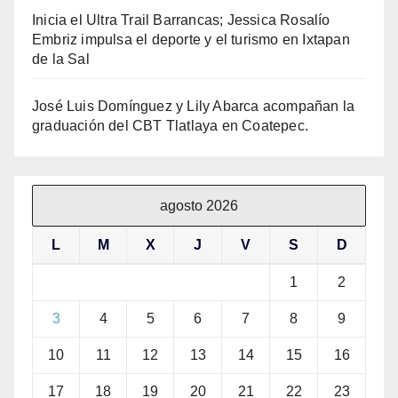
Inicia el Ultra Trail Barrancas; Jessica Rosalío
Embriz impulsa el deporte y el turismo en Ixtapan
de la Sal
José Luis Domínguez y Lily Abarca acompañan la
graduación del CBT Tlatlaya en Coatepec.
agosto 2026
L
M
X
J
V
S
D
1
2
3
4
5
6
7
8
9
10
11
12
13
14
15
16
17
18
19
20
21
22
23