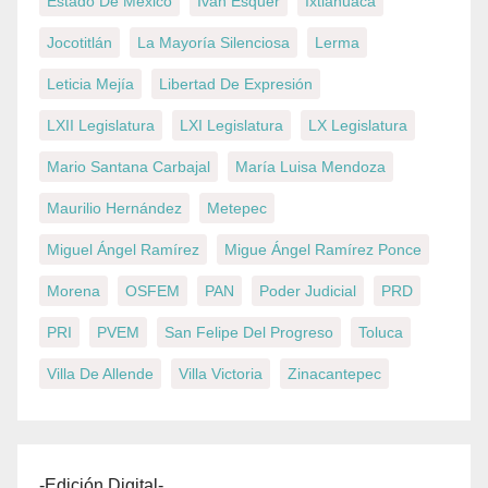
Estado De México
Iván Esquer
Ixtlahuaca
Jocotitlán
La Mayoría Silenciosa
Lerma
Leticia Mejía
Libertad De Expresión
LXII Legislatura
LXI Legislatura
LX Legislatura
Mario Santana Carbajal
María Luisa Mendoza
Maurilio Hernández
Metepec
Miguel Ángel Ramírez
Migue Ángel Ramírez Ponce
Morena
OSFEM
PAN
Poder Judicial
PRD
PRI
PVEM
San Felipe Del Progreso
Toluca
Villa De Allende
Villa Victoria
Zinacantepec
-Edición Digital-