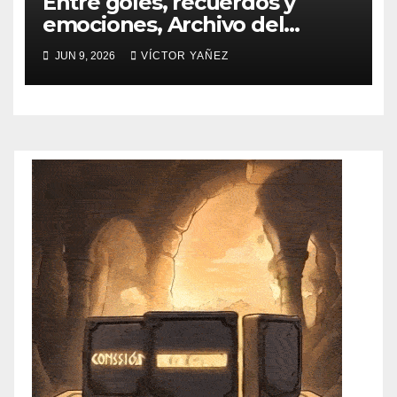
Entre goles, recuerdos y
emociones, Archivo del
PJEdomex inauguró
JUN 9, 2026
VÍCTOR YAÑEZ
exposición