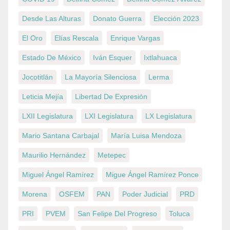
Desde Las Alturas
Donato Guerra
Elección 2023
El Oro
Elías Rescala
Enrique Vargas
Estado De México
Iván Esquer
Ixtlahuaca
Jocotitlán
La Mayoría Silenciosa
Lerma
Leticia Mejía
Libertad De Expresión
LXII Legislatura
LXI Legislatura
LX Legislatura
Mario Santana Carbajal
María Luisa Mendoza
Maurilio Hernández
Metepec
Miguel Ángel Ramírez
Migue Ángel Ramírez Ponce
Morena
OSFEM
PAN
Poder Judicial
PRD
PRI
PVEM
San Felipe Del Progreso
Toluca