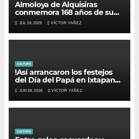
Almoloya de Alquisiras
conmemora 168 años de su
fundación
JUL 18, 2026
VÍCTOR YAÑEZ
CULTURA
!Así arrancaron los festejos
del Día del Papá en Ixtapan
de la Sal!
JUN 28, 2026
VÍCTOR YAÑEZ
CULTURA