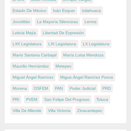
Estado De México
Iván Esquer
Ixtlahuaca
Jocotitlán
La Mayoría Silenciosa
Lerma
Leticia Mejía
Libertad De Expresión
LXII Legislatura
LXI Legislatura
LX Legislatura
Mario Santana Carbajal
María Luisa Mendoza
Maurilio Hernández
Metepec
Miguel Ángel Ramírez
Migue Ángel Ramírez Ponce
Morena
OSFEM
PAN
Poder Judicial
PRD
PRI
PVEM
San Felipe Del Progreso
Toluca
Villa De Allende
Villa Victoria
Zinacantepec