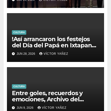
CULTURA
!Así arrancaron los festejos
del Día del Papá en Ixtapan
de la Sal!
JUN 28, 2026
VÍCTOR YAÑEZ
CULTURA
Entre goles, recuerdos y
emociones, Archivo del
PJEdomex inauguró
JUN 9, 2026
VÍCTOR YAÑEZ