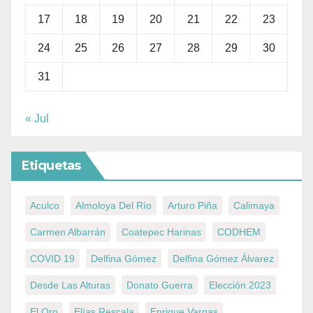
17
18
19
20
21
22
23
24
25
26
27
28
29
30
31
« Jul
Etiquetas
Aculco
Almoloya Del Río
Arturo Piña
Calimaya
Carmen Albarrán
Coatepec Harinas
CODHEM
COVID 19
Delfina Gómez
Delfina Gómez Álvarez
Desde Las Alturas
Donato Guerra
Elección 2023
El Oro
Elías Rescala
Enrique Vargas