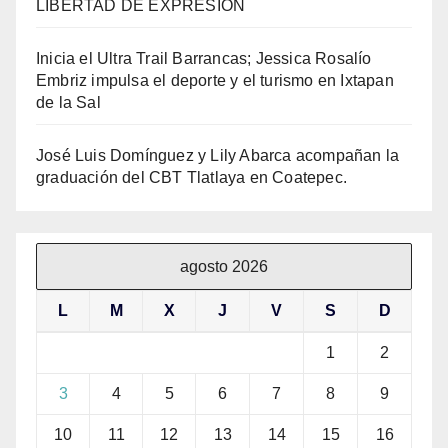
LIBERTAD DE EXPRESIÓN
Inicia el Ultra Trail Barrancas; Jessica Rosalío
Embriz impulsa el deporte y el turismo en Ixtapan
de la Sal
José Luis Domínguez y Lily Abarca acompañan la
graduación del CBT Tlatlaya en Coatepec.
agosto 2026
L
M
X
J
V
S
D
1
2
3
4
5
6
7
8
9
10
11
12
13
14
15
16