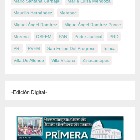
Mario Santana Carbajal
María Luisa Mendoza
Maurilio Hernández
Metepec
Miguel Ángel Ramírez
Migue Ángel Ramírez Ponce
Morena
OSFEM
PAN
Poder Judicial
PRD
PRI
PVEM
San Felipe Del Progreso
Toluca
Villa De Allende
Villa Victoria
Zinacantepec
-Edición Digital-