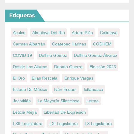
Etiquetas
Aculco
Almoloya Del Río
Arturo Piña
Calimaya
Carmen Albarrán
Coatepec Harinas
CODHEM
COVID 19
Delfina Gómez
Delfina Gómez Álvarez
Desde Las Alturas
Donato Guerra
Elección 2023
El Oro
Elías Rescala
Enrique Vargas
Estado De México
Iván Esquer
Ixtlahuaca
Jocotitlán
La Mayoría Silenciosa
Lerma
Leticia Mejía
Libertad De Expresión
LXII Legislatura
LXI Legislatura
LX Legislatura