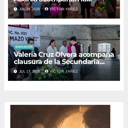
graduación del CBT Tlatlaya
JUL 18, 2026
VÍCTOR YAÑEZ
en Coatepec.
EDUCACIÓN
Valeria Cruz Olvera acompaña
clausura de la Secundaria
Oficial No. 0121 de Aculco y
JUL 17, 2026
VÍCTOR YAÑEZ
reconoce el esfuerzo de la
generación 2023–2026