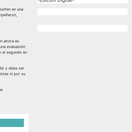
-Edición Digital-
riunfen en una
empeñaron,
en ahora es
 una evaluación
 y el segundo en
lló y debe ser
istas ni por su
de