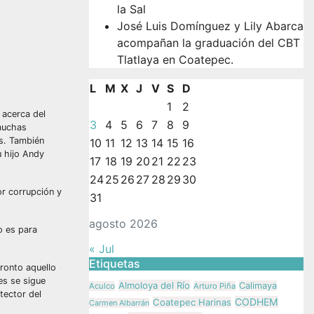
la Sal
José Luis Domínguez y Lily Abarca
acompañan la graduación del CBT
Tlatlaya en Coatepec.
L
M
X
J
V
S
D
1
2
 acerca del
3
4
5
6
7
8
9
 muchas
os. También
10
11
12
13
14
15
16
u hijo Andy
17
18
19
20
21
22
23
24
25
26
27
28
29
30
or corrupción y
31
agosto 2026
o es para
« Jul
Etiquetas
ronto aquello
es se sigue
Almoloya del Río
Calimaya
Aculco
Arturo Piña
tector del
CODHEM
Coatepec Harinas
Carmen Albarrán