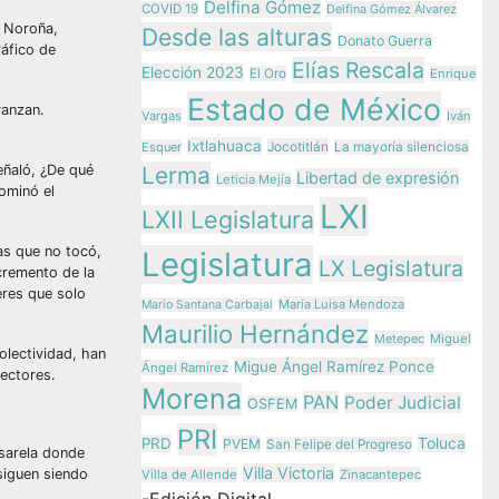
Delfina Gómez
COVID 19
Delfina Gómez Álvarez
z Noroña,
Desde las alturas
Donato Guerra
ráfico de
Elías Rescala
Elección 2023
El Oro
Enrique
Estado de México
vanzan.
Vargas
Iván
Ixtlahuaca
Jocotitlán
Esquer
La mayoría silenciosa
eñaló, ¿De qué
Lerma
Libertad de expresión
Leticia Mejía
nominó el
LXI
LXII Legislatura
as que no tocó,
Legislatura
LX Legislatura
cremento de la
eres que solo
María Luisa Mendoza
Mario Santana Carbajal
Maurilio Hernández
Metepec
Miguel
olectividad, han
Migue Ángel Ramírez Ponce
Ángel Ramírez
sectores.
Morena
PAN
Poder Judicial
OSFEM
PRI
Toluca
PRD
PVEM
San Felipe del Progreso
asarela donde
Villa Victoria
siguen siendo
Villa de Allende
Zinacantepec