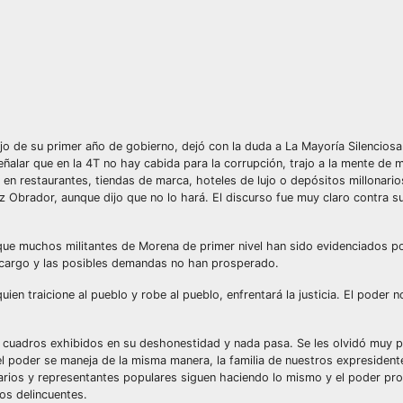
jo de su primer año de gobierno, dejó con la duda a La Mayoría Silenciosa
eñalar que en la 4T no hay cabida para la corrupción, trajo a la mente de
en restaurantes, tiendas de marca, hoteles de lujo o depósitos millonari
 Obrador, aunque dijo que no lo hará. El discurso fue muy claro contra s
rque muchos militantes de Morena de primer nivel han sido evidenciados p
 cargo y las posibles demandas no han prosperado.
ien traicione al pueblo y robe al pueblo, enfrentará la justicia. El poder n
os cuadros exhibidos en su deshonestidad y nada pasa. Se les olvidó muy p
 el poder se maneja de la misma manera, la familia de nuestros expresident
arios y representantes populares siguen haciendo lo mismo y el poder pro
los delincuentes.