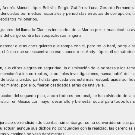
 Andrés Manuel López Beltrán, Sergio Gutiérrez Luna, Gerardo Fernánde
idenciados por medios nacionales y periodistas en actos de corrupción, t
epósitos millonarios.
grantes del llamado Clan los indiciados de la Marina por el huachicol no a
es del cargo contra los sospechosos ninguna.
ostener que muchos quieren que rompa con él, pero no lo hará, porque s
do?, el único que se encuentra en ese supuesto es Andy López, él se autode
n, sus cifras alegres en seguridad, la disminución de la pobreza y los tem
encionó a los corruptos, ni posibles investigaciones, nunca habló del in
ó de lado la unidad partidista que cada vez está más resquebrajada por líd
ecimiento, por ello, fueron castigados atrás de una valla.
ucción del segundo piso, ahora todo es personal, se han olvidado de la c
struir un México con mayor desarrollo y bienestar social para todos los 
jercicio de rendición de cuentas, sin embargo, se ha convertido en una p
u actuar, aunque sus dichos no concuerden con la realidad, las carencias 
teras y caminos se vean deprimentes.