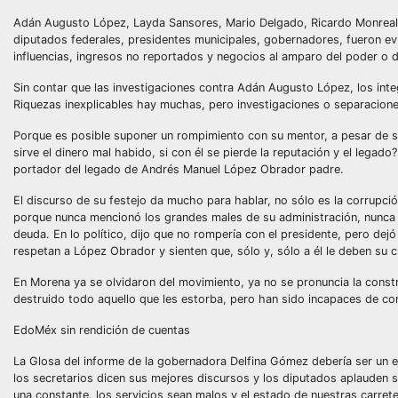
Adán Augusto López, Layda Sansores, Mario Delgado, Ricardo Monreal,
diputados federales, presidentes municipales, gobernadores, fueron ev
influencias, ingresos no reportados y negocios al amparo del poder o d
Sin contar que las investigaciones contra Adán Augusto López, los inte
Riquezas inexplicables hay muchas, pero investigaciones o separacion
Porque es posible suponer un rompimiento con su mentor, a pesar de s
sirve el dinero mal habido, si con él se pierde la reputación y el lega
portador del legado de Andrés Manuel López Obrador padre.
El discurso de su festejo da mucho para hablar, no sólo es la corrupció
porque nunca mencionó los grandes males de su administración, nunca m
deuda. En lo político, dijo que no rompería con el presidente, pero dej
respetan a López Obrador y sienten que, sólo y, sólo a él le deben su cr
En Morena ya se olvidaron del movimiento, ya no se pronuncia la constr
destruido todo aquello que les estorba, pero han sido incapaces de con
EdoMéx sin rendición de cuentas
La Glosa del informe de la gobernadora Delfina Gómez debería ser un e
los secretarios dicen sus mejores discursos y los diputados aplauden s
una constante, los servicios sean malos y el estado de nuestras carre