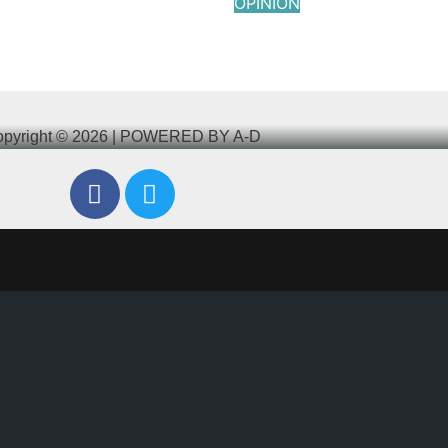
OPINIÓN
AD DE EXPRESIÓN
La Mayoría Silenci
2026
Víctor Yañez
Jun 11, 2026
Víctor Yañe
pyright © 2026 | POWERED BY A-D