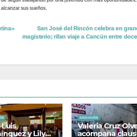
 alcanzar sus sueños.
etina»
San José del Rincón celebra en gran
magisterio; rifan viaje a Cancún entre doc
ÓN
EDUCACIÓN
 Luis
Valeria Cruz Olv
nguez y Lily
acompaña claus