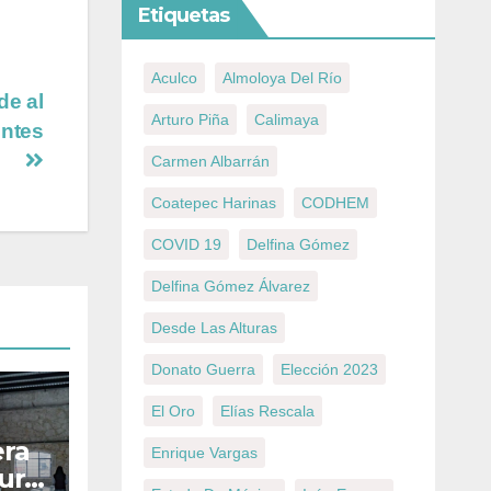
Etiquetas
Aculco
Almoloya Del Río
de al
Arturo Piña
Calimaya
entes
Carmen Albarrán
Coatepec Harinas
CODHEM
COVID 19
Delfina Gómez
Delfina Gómez Álvarez
Desde Las Alturas
Donato Guerra
Elección 2023
El Oro
Elías Rescala
era
Enrique Vargas
ura