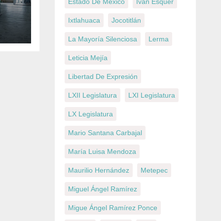
Estado De México
Iván Esquer
a
de
Ixtlahuaca
Jocotitlán
ce
La Mayoría Silenciosa
Lerma
–
Leticia Mejía
Libertad De Expresión
LXII Legislatura
LXI Legislatura
LX Legislatura
Mario Santana Carbajal
María Luisa Mendoza
Maurilio Hernández
Metepec
Miguel Ángel Ramírez
Migue Ángel Ramírez Ponce