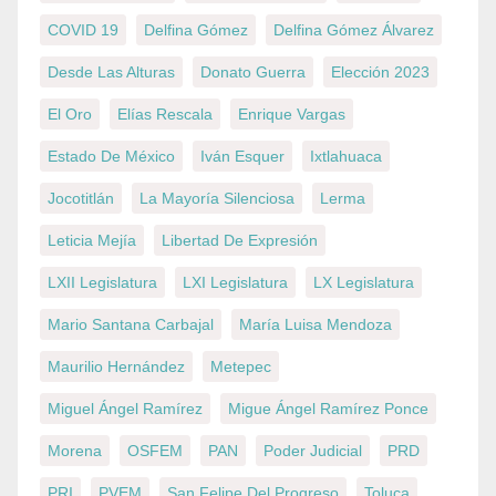
COVID 19
Delfina Gómez
Delfina Gómez Álvarez
Desde Las Alturas
Donato Guerra
Elección 2023
El Oro
Elías Rescala
Enrique Vargas
Estado De México
Iván Esquer
Ixtlahuaca
Jocotitlán
La Mayoría Silenciosa
Lerma
Leticia Mejía
Libertad De Expresión
LXII Legislatura
LXI Legislatura
LX Legislatura
Mario Santana Carbajal
María Luisa Mendoza
Maurilio Hernández
Metepec
Miguel Ángel Ramírez
Migue Ángel Ramírez Ponce
Morena
OSFEM
PAN
Poder Judicial
PRD
PRI
PVEM
San Felipe Del Progreso
Toluca