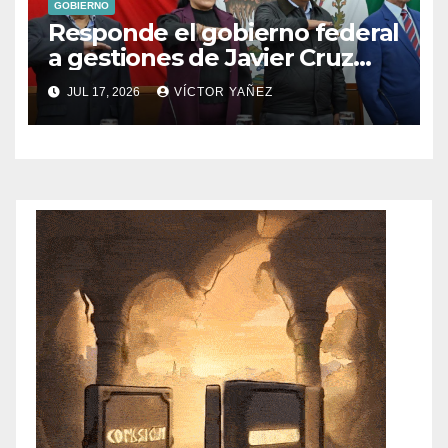
GOBIERNO
Responde el gobierno federal
a gestiones de Javier Cruz
Jaramillo
JUL 17, 2026
VÍCTOR YAÑEZ