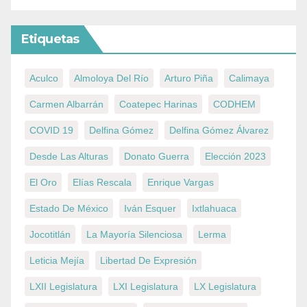
Etiquetas
Aculco
Almoloya Del Río
Arturo Piña
Calimaya
Carmen Albarrán
Coatepec Harinas
CODHEM
COVID 19
Delfina Gómez
Delfina Gómez Álvarez
Desde Las Alturas
Donato Guerra
Elección 2023
El Oro
Elías Rescala
Enrique Vargas
Estado De México
Iván Esquer
Ixtlahuaca
Jocotitlán
La Mayoría Silenciosa
Lerma
Leticia Mejía
Libertad De Expresión
LXII Legislatura
LXI Legislatura
LX Legislatura