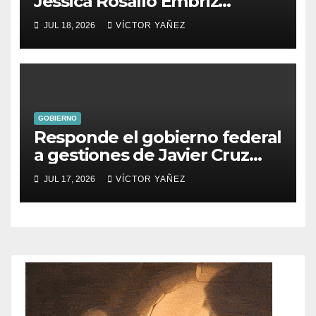
Jessica Rosalío Embriz
impulsa el deporte y el
JUL 18, 2026
VÍCTOR YAÑEZ
turismo en Ixtapan de la Sal
GOBIERNO
Responde el gobierno federal
a gestiones de Javier Cruz
Jaramillo
JUL 17, 2026
VÍCTOR YAÑEZ