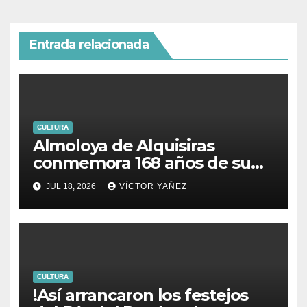
Entrada relacionada
CULTURA
Almoloya de Alquisiras
conmemora 168 años de su
fundación
JUL 18, 2026
VÍCTOR YAÑEZ
CULTURA
!Así arrancaron los festejos