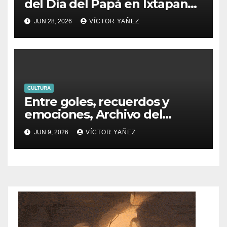
del Día del Papá en Ixtapan
de la Sal!
JUN 28, 2026
VÍCTOR YAÑEZ
CULTURA
Entre goles, recuerdos y
emociones, Archivo del
PJEdomex inauguró
JUN 9, 2026
VÍCTOR YAÑEZ
exposición