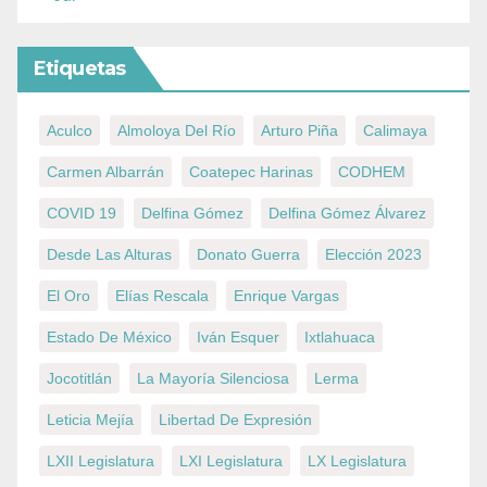
Etiquetas
Aculco
Almoloya Del Río
Arturo Piña
Calimaya
Carmen Albarrán
Coatepec Harinas
CODHEM
COVID 19
Delfina Gómez
Delfina Gómez Álvarez
Desde Las Alturas
Donato Guerra
Elección 2023
El Oro
Elías Rescala
Enrique Vargas
Estado De México
Iván Esquer
Ixtlahuaca
Jocotitlán
La Mayoría Silenciosa
Lerma
Leticia Mejía
Libertad De Expresión
LXII Legislatura
LXI Legislatura
LX Legislatura