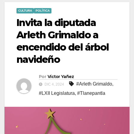
CULTURA
POLÍTICA
Invita la diputada
Arleth Grimaldo a
encendido del árbol
navideño
Por
Víctor Yañez
#Arleth Grimaldo
,
DIC 4, 2024
#LXII Legislatura
,
#Tlanepantla