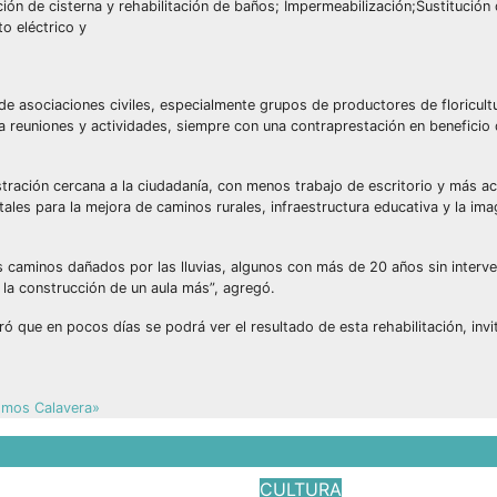
ión de cisterna y rehabilitación de baños; Impermeabilización;Sustitución d
to eléctrico y
e asociaciones civiles, especialmente grupos de productores de floricult
ra reuniones y actividades, siempre con una contraprestación en beneficio 
stración cercana a la ciudadanía, con menos trabajo de escritorio y más a
les para la mejora de caminos rurales, infraestructura educativa y la ima
s caminos dañados por las lluvias, algunos con más de 20 años sin interv
 la construcción de un aula más”, agregó.
ó que en pocos días se podrá ver el resultado de esta rehabilitación, invi
Somos Calavera»
CULTURA