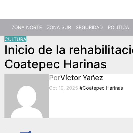
Jue. Ago 6th, 2026
ZONA NORTE
ZONA SUR
SEGURIDAD
POLÍTICA
CULTURA
Inicio de la rehabilita
Coatepec Harinas
Por
Víctor Yañez
Oct 19, 2025
#Coatepec Harinas
.