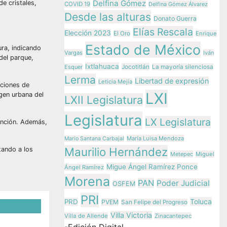
Delfina Gómez
e cristales,
COVID 19
Delfina Gómez Álvarez
Desde las alturas
Donato Guerra
Elías Rescala
Elección 2023
El Oro
Enrique
Estado de México
ura, indicando
Vargas
Iván
del parque,
Ixtlahuaca
Jocotitlán
Esquer
La mayoría silenciosa
Lerma
Libertad de expresión
Leticia Mejía
cciones de
LXI
gen urbana del
LXII Legislatura
Legislatura
LX Legislatura
ención. Además,
María Luisa Mendoza
Mario Santana Carbajal
Maurilio Hernández
tando a los
Metepec
Miguel
Migue Ángel Ramírez Ponce
Ángel Ramírez
Morena
PAN
Poder Judicial
OSFEM
PRI
Toluca
PRD
PVEM
San Felipe del Progreso
Villa Victoria
Villa de Allende
Zinacantepec