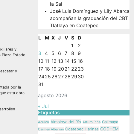
la Sal
José Luis Domínguez y Lily Abarca
acompañan la graduación del CBT
Tlatlaya en Coatepec.
L
M
X
J
V
S
D
1
2
iliares y
3
4
5
6
7
8
9
la Plaza Estado
10
11
12
13
14
15
16
17
18
19
20
21
22
23
rescatar y
24
25
26
27
28
29
30
31
ntada por la
 que esta obra
agosto 2026
« Jul
sarrollen
Etiquetas
Almoloya del Río
Calimaya
Aculco
Arturo Piña
CODHEM
Coatepec Harinas
Carmen Albarrán