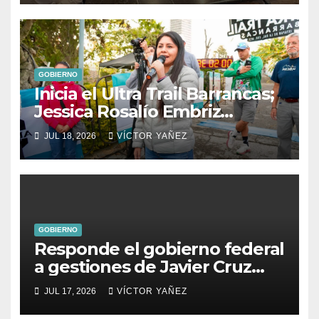
GOBIERNO
Inicia el Ultra Trail Barrancas;
Jessica Rosalío Embriz
impulsa el deporte y el
JUL 18, 2026
VÍCTOR YAÑEZ
turismo en Ixtapan de la Sal
GOBIERNO
Responde el gobierno federal
a gestiones de Javier Cruz
Jaramillo
JUL 17, 2026
VÍCTOR YAÑEZ