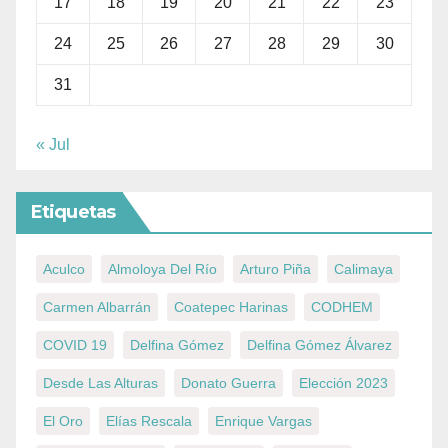
17
18
19
20
21
22
23
24
25
26
27
28
29
30
31
« Jul
Etiquetas
Aculco
Almoloya Del Río
Arturo Piña
Calimaya
Carmen Albarrán
Coatepec Harinas
CODHEM
COVID 19
Delfina Gómez
Delfina Gómez Álvarez
Desde Las Alturas
Donato Guerra
Elección 2023
El Oro
Elías Rescala
Enrique Vargas