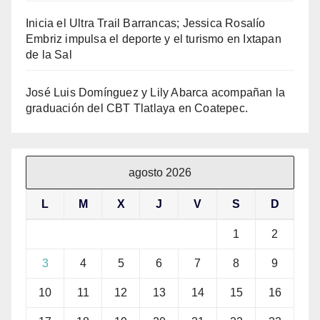
Inicia el Ultra Trail Barrancas; Jessica Rosalío
Embriz impulsa el deporte y el turismo en Ixtapan
de la Sal
José Luis Domínguez y Lily Abarca acompañan la
graduación del CBT Tlatlaya en Coatepec.
agosto 2026
L
M
X
J
V
S
D
1
2
3
4
5
6
7
8
9
10
11
12
13
14
15
16