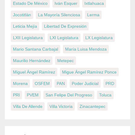
Estado De México
Iván Esquer
Ixtlahuaca
Jocotitlán
La Mayoría Silenciosa
Lerma
Leticia Mejía
Libertad De Expresión
LXII Legislatura
LXI Legislatura
LX Legislatura
Mario Santana Carbajal
María Luisa Mendoza
Maurilio Hernández
Metepec
Miguel Ángel Ramírez
Migue Ángel Ramírez Ponce
Morena
OSFEM
PAN
Poder Judicial
PRD
PRI
PVEM
San Felipe Del Progreso
Toluca
Villa De Allende
Villa Victoria
Zinacantepec