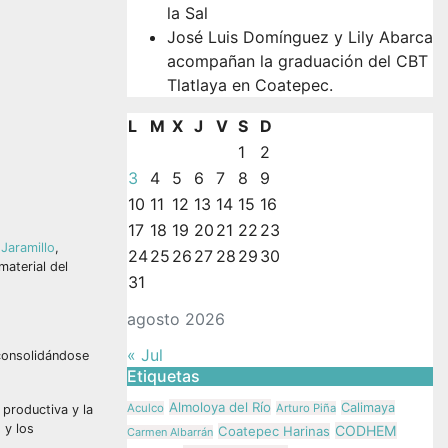
la Sal
José Luis Domínguez y Lily Abarca
acompañan la graduación del CBT
Tlatlaya en Coatepec.
L
M
X
J
V
S
D
1
2
3
4
5
6
7
8
9
10
11
12
13
14
15
16
17
18
19
20
21
22
23
 Jaramillo
,
24
25
26
27
28
29
30
material del
31
agosto 2026
« Jul
 consolidándose
Etiquetas
Almoloya del Río
Calimaya
Aculco
Arturo Piña
 productiva y la
 y los
CODHEM
Coatepec Harinas
Carmen Albarrán