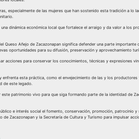
oras, especialmente de las mujeres que han sostenido esta tradición a lo l
nitario.
una dinámica económica local que fortalece el arraigo y da valor a los p
del Queso Añejo de Zacazonapan significa defender una parte importante 
evas oportunidades para su difusión, preservación y aprovechamiento turís
sar acciones para conservar los conocimientos, técnicas y expresiones vin
y enfrenta esta práctica, como el envejecimiento de las y los productores 
d de este legado.
dar este patrimonio vivo para que siga formando parte de la identidad de Z
público e interés social el fomento, conservación, promoción, patrocinio y
to de Zacazonapan y la Secretaría de Cultura y Turismo para impulsar acc