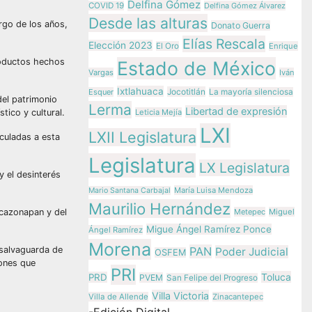
Delfina Gómez
COVID 19
Delfina Gómez Álvarez
Desde las alturas
argo de los años,
Donato Guerra
Elías Rescala
Elección 2023
El Oro
Enrique
roductos hechos
Estado de México
Vargas
Iván
Ixtlahuaca
Jocotitlán
Esquer
La mayoría silenciosa
del patrimonio
Lerma
Libertad de expresión
tico y cultural.
Leticia Mejía
LXI
LXII Legislatura
culadas a esta
Legislatura
LX Legislatura
y el desinterés
María Luisa Mendoza
Mario Santana Carbajal
Maurilio Hernández
acazonapan y del
Metepec
Miguel
Migue Ángel Ramírez Ponce
Ángel Ramírez
Morena
 salvaguarda de
PAN
Poder Judicial
OSFEM
iones que
PRI
Toluca
PRD
PVEM
San Felipe del Progreso
Villa Victoria
Villa de Allende
Zinacantepec