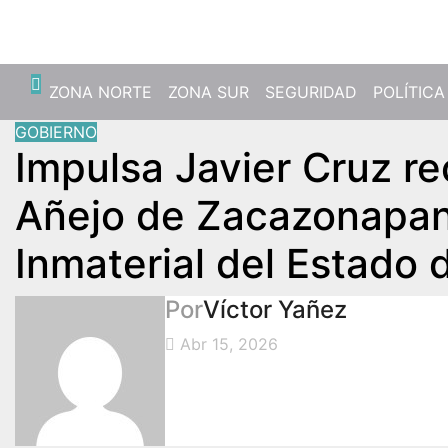
Vie. Ago 7th, 2026
ZONA NORTE
ZONA SUR
SEGURIDAD
POLÍTICA
GOBIERNO
Impulsa Javier Cruz r
Añejo de Zacazonapan
Inmaterial del Estado
Por
Víctor Yañez
Abr 15, 2026