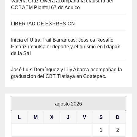
Valeria Cruz Olvera acompaña la clausura del
COBAEM Plantel 67 de Aculco
LIBERTAD DE EXPRESIÓN
Inicia el Ultra Trail Barrancas; Jessica Rosalío
Embriz impulsa el deporte y el turismo en Ixtapan
de la Sal
José Luis Domínguez y Lily Abarca acompañan la
graduación del CBT Tlatlaya en Coatepec.
agosto 2026
L
M
X
J
V
S
D
1
2