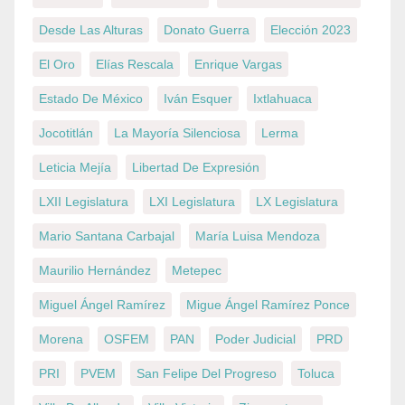
Desde Las Alturas
Donato Guerra
Elección 2023
El Oro
Elías Rescala
Enrique Vargas
Estado De México
Iván Esquer
Ixtlahuaca
Jocotitlán
La Mayoría Silenciosa
Lerma
Leticia Mejía
Libertad De Expresión
LXII Legislatura
LXI Legislatura
LX Legislatura
Mario Santana Carbajal
María Luisa Mendoza
Maurilio Hernández
Metepec
Miguel Ángel Ramírez
Migue Ángel Ramírez Ponce
Morena
OSFEM
PAN
Poder Judicial
PRD
PRI
PVEM
San Felipe Del Progreso
Toluca