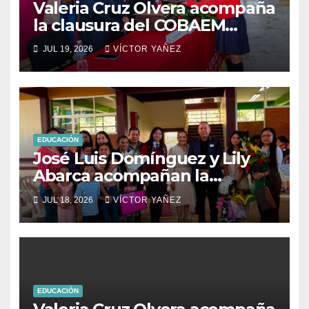
Valeria Cruz Olvera acompaña
la clausura del COBAEM
Plantel 67 de Aculco
JUL 19, 2026
VÍCTOR YAÑEZ
EDUCACIÓN
José Luis Domínguez y Lily
Abarca acompañan la
graduación del CBT Tlatlaya
JUL 18, 2026
VÍCTOR YAÑEZ
en Coatepec.
EDUCACIÓN