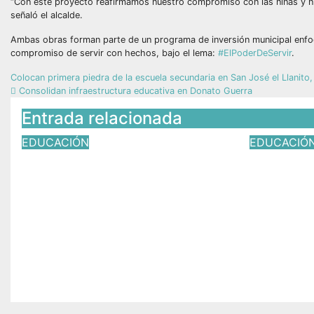
“Con este proyecto reafirmamos nuestro compromiso con las niñas y ni
señaló el alcalde.
Ambas obras forman parte de un programa de inversión municipal enfocad
compromiso de servir con hechos, bajo el lema:
#ElPoderDeServir
.
Colocan primera piedra de la escuela secundaria en San José el Llanito
Consolidan infraestructura educativa en Donato Guerra
Entrada relacionada
EDUCACIÓN
EDUCACIÓ
Valeria Cruz Olvera
José Lu
acompaña la clausura del
Lily Ab
COBAEM Plantel 67 de
graduac
Aculco
Tlatlay
Jul 19, 2026
Víctor Yañez
Jul 18, 2