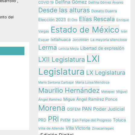
sarrollo”,
Delfina Gómez
COVID 19
Delfina Gómez Álvarez
Desde las alturas
Donato Guerra
ento del
Elías Rescala
Elección 2023
El Oro
Enrique
Estado de México
Vargas
Iván
Ixtlahuaca
Jocotitlán
Esquer
La mayoría silenciosa
Lerma
Libertad de expresión
Leticia Mejía
LXI
LXII Legislatura
a
Legislatura
LX Legislatura
 de la
María Luisa Mendoza
Mario Santana Carbajal
 No.
Maurilio Hernández
Metepec
Miguel
Migue Ángel Ramírez Ponce
Ángel Ramírez
rzo de
Morena
PAN
Poder Judicial
23–2026
OSFEM
PRI
Toluca
PRD
PVEM
San Felipe del Progreso
z
Villa Victoria
Villa de Allende
Zinacantepec