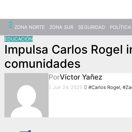
Mié. Ago 5th, 2026
ZONA NORTE
ZONA SUR
SEGURIDAD
POLÍTICA
EDUCACIÓN
Impulsa Carlos Rogel i
comunidades
Por
Víctor Yañez
Jun 24, 2025
#Carlos Rogel
,
#Za
.