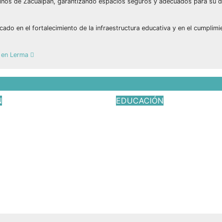
ños de Zacualpan, garantizando espacios seguros y adecuados para su de
o en el fortalecimiento de la infraestructura educativa y en el cumplimi
, en Lerma
N
EDUCACIÓN
is Domínguez y
Valeria Cruz Olver
arca acompañan la
acompaña clausura
ión del CBT
Secundaria Oficial
a en Coatepec.
0121 de Aculco y
reconoce el esfue
026
Víctor Yañez
la generación 20
Jul 17, 2026
Víctor Yañe