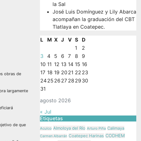
la Sal
José Luis Domínguez y Lily Abarca
acompañan la graduación del CBT
Tlatlaya en Coatepec.
L
M
X
J
V
S
D
1
2
3
4
5
6
7
8
9
10
11
12
13
14
15
16
17
18
19
20
21
22
23
tes obras de
24
25
26
27
28
29
30
31
obra largamente
agosto 2026
ficiará
« Jul
Etiquetas
bjetivo de que
Almoloya del Río
Calimaya
Aculco
Arturo Piña
CODHEM
Coatepec Harinas
Carmen Albarrán