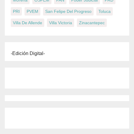
Morena
OSFEM
PAN
Poder Judicial
PRD
PRI
PVEM
San Felipe Del Progreso
Toluca
Villa De Allende
Villa Victoria
Zinacantepec
-Edición Digital-