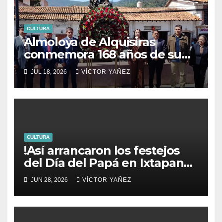
CULTURA
Almoloya de Alquisiras
conmemora 168 años de su
fundación
JUL 18, 2026
VÍCTOR YAÑEZ
CULTURA
!Así arrancaron los festejos
del Día del Papá en Ixtapan
de la Sal!
JUN 28, 2026
VÍCTOR YAÑEZ