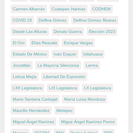
Carmen Albarrán
Coatepec Harinas
CODHEM
COVID 19
Delfina Gómez
Delfina Gómez Álvarez
Desde Las Alturas
Donato Guerra
Elección 2023
El Oro
Elías Rescala
Enrique Vargas
Estado De México
Iván Esquer
Ixtlahuaca
Jocotitlán
La Mayoría Silenciosa
Lerma
Leticia Mejía
Libertad De Expresión
LXII Legislatura
LXI Legislatura
LX Legislatura
Mario Santana Carbajal
María Luisa Mendoza
Maurilio Hernández
Metepec
Miguel Ángel Ramírez
Migue Ángel Ramírez Ponce