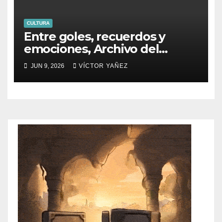
CULTURA
Entre goles, recuerdos y
emociones, Archivo del
PJEdomex inauguró
JUN 9, 2026
VÍCTOR YAÑEZ
exposición