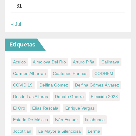
31
« Jul
Etiquetas
Aculco
Almoloya Del Río
Arturo Piña
Calimaya
Carmen Albarrán
Coatepec Harinas
CODHEM
COVID 19
Delfina Gómez
Delfina Gómez Álvarez
Desde Las Alturas
Donato Guerra
Elección 2023
El Oro
Elías Rescala
Enrique Vargas
Estado De México
Iván Esquer
Ixtlahuaca
Jocotitlán
La Mayoría Silenciosa
Lerma