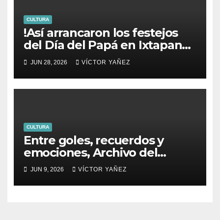
CULTURA
!Así arrancaron los festejos
del Día del Papá en Ixtapan
de la Sal!
JUN 28, 2026
VÍCTOR YAÑEZ
CULTURA
Entre goles, recuerdos y
emociones, Archivo del
PJEdomex inauguró
JUN 9, 2026
VÍCTOR YAÑEZ
exposición