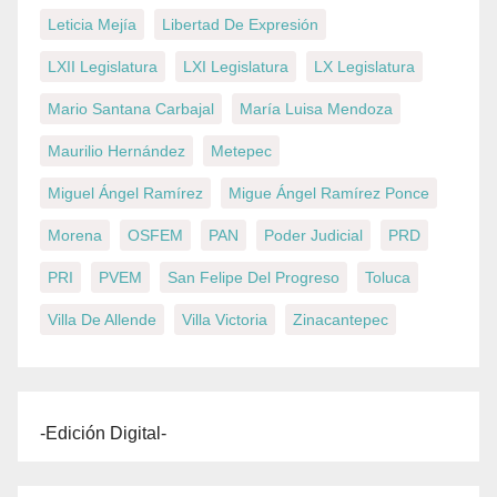
Leticia Mejía
Libertad De Expresión
LXII Legislatura
LXI Legislatura
LX Legislatura
Mario Santana Carbajal
María Luisa Mendoza
Maurilio Hernández
Metepec
Miguel Ángel Ramírez
Migue Ángel Ramírez Ponce
Morena
OSFEM
PAN
Poder Judicial
PRD
PRI
PVEM
San Felipe Del Progreso
Toluca
Villa De Allende
Villa Victoria
Zinacantepec
-Edición Digital-