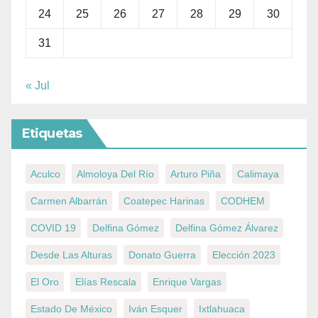
24
25
26
27
28
29
30
31
« Jul
Etiquetas
Aculco
Almoloya Del Río
Arturo Piña
Calimaya
Carmen Albarrán
Coatepec Harinas
CODHEM
COVID 19
Delfina Gómez
Delfina Gómez Álvarez
Desde Las Alturas
Donato Guerra
Elección 2023
El Oro
Elías Rescala
Enrique Vargas
Estado De México
Iván Esquer
Ixtlahuaca