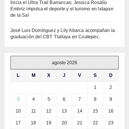
Inicia el Ultra Trail Barrancas; Jessica Rosalío
Embriz impulsa el deporte y el turismo en Ixtapan
de la Sal
José Luis Domínguez y Lily Abarca acompañan la
graduación del CBT Tlatlaya en Coatepec.
agosto 2026
L
M
X
J
V
S
D
1
2
3
4
5
6
7
8
9
10
11
12
13
14
15
16
17
18
19
20
21
22
23