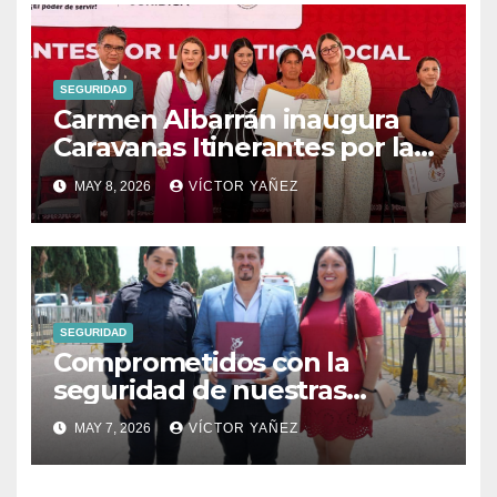
SEGURIDAD
Carmen Albarrán inaugura
Caravanas Itinerantes por la
Justicia Social en Donato
MAY 8, 2026
VÍCTOR YAÑEZ
Guerra
SEGURIDAD
Comprometidos con la
seguridad de nuestras
familias.
MAY 7, 2026
VÍCTOR YAÑEZ