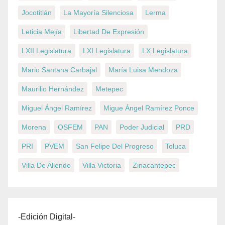
Jocotitlán
La Mayoría Silenciosa
Lerma
Leticia Mejía
Libertad De Expresión
LXII Legislatura
LXI Legislatura
LX Legislatura
Mario Santana Carbajal
María Luisa Mendoza
Maurilio Hernández
Metepec
Miguel Ángel Ramírez
Migue Ángel Ramírez Ponce
Morena
OSFEM
PAN
Poder Judicial
PRD
PRI
PVEM
San Felipe Del Progreso
Toluca
Villa De Allende
Villa Victoria
Zinacantepec
-Edición Digital-