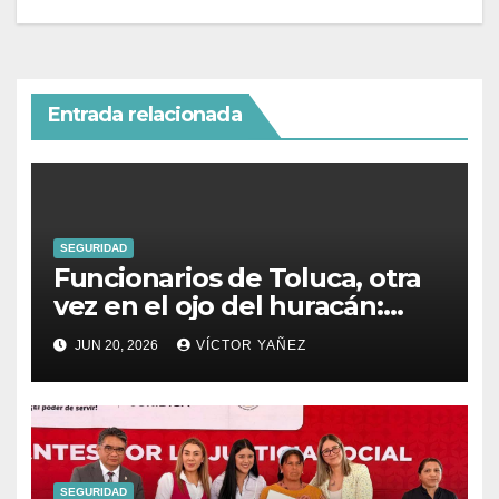
Entrada relacionada
SEGURIDAD
Funcionarios de Toluca, otra
vez en el ojo del huracán:
denuncian a secretario del
JUN 20, 2026
VÍCTOR YAÑEZ
Ayuntamiento por presunto
abuso sexual
SEGURIDAD