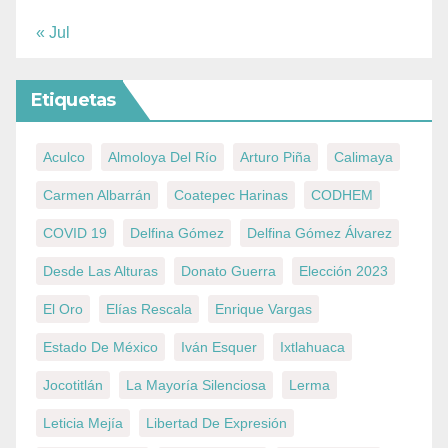
« Jul
Etiquetas
Aculco
Almoloya Del Río
Arturo Piña
Calimaya
Carmen Albarrán
Coatepec Harinas
CODHEM
COVID 19
Delfina Gómez
Delfina Gómez Álvarez
Desde Las Alturas
Donato Guerra
Elección 2023
El Oro
Elías Rescala
Enrique Vargas
Estado De México
Iván Esquer
Ixtlahuaca
Jocotitlán
La Mayoría Silenciosa
Lerma
Leticia Mejía
Libertad De Expresión