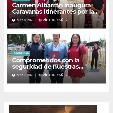
Carmen Albarrán inaugura
Caravanas Itinerantes por la
Justicia Social en Donato
MAY 8, 2026
VÍCTOR YAÑEZ
Guerra
SEGURIDAD
Comprometidos con la
seguridad de nuestras
familias.
MAY 7, 2026
VÍCTOR YAÑEZ