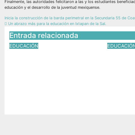
Finalmente, las autoridades felicitaron a las y los estudiantes benefici
educación y el desarrollo de la juventud mexiquense.
Inicia la construcción de la barda perimetral en la Secundaria 55 de C
Un abrazo más para la educación en Ixtapan de la Sal.
Entrada relacionada
EDUCACIÓN
EDUCACIÓ
Valeria Cruz Olvera
José Lu
acompaña la clausura del
Lily Ab
COBAEM Plantel 67 de
graduac
Aculco
Tlatlay
Jul 19, 2026
Víctor Yañez
Jul 18, 2