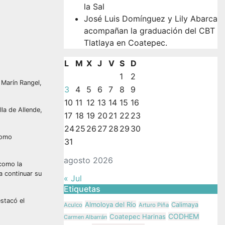
la Sal
José Luis Domínguez y Lily Abarca
acompañan la graduación del CBT
Tlatlaya en Coatepec.
L
M
X
J
V
S
D
1
2
 Marín Rangel,
3
4
5
6
7
8
9
10
11
12
13
14
15
16
lla de Allende,
17
18
19
20
21
22
23
24
25
26
27
28
29
30
como
31
agosto 2026
 como la
a continuar su
« Jul
Etiquetas
stacó el
Almoloya del Río
Calimaya
Aculco
Arturo Piña
CODHEM
Coatepec Harinas
Carmen Albarrán