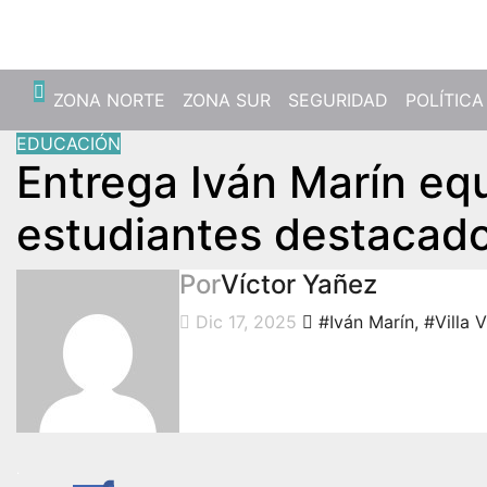
Mié. Ago 5th, 2026
ZONA NORTE
ZONA SUR
SEGURIDAD
POLÍTICA
EDUCACIÓN
Entrega Iván Marín eq
estudiantes destacados
Por
Víctor Yañez
Dic 17, 2025
#Iván Marín
,
#Villa V
.