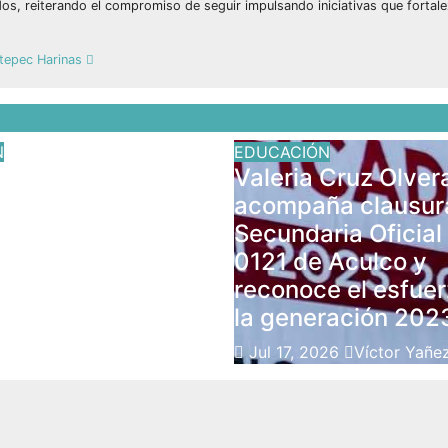
ados, reiterando el compromiso de seguir impulsando iniciativas que fortale
oatepec Harinas
N
EDUCACIÓN
is Domínguez y
Valeria Cruz Olver
arca acompañan la
acompaña clausura
ión del CBT
Secundaria Oficial
a en Coatepec.
0121 de Aculco y
reconoce el esfue
026
Víctor Yañez
la generación 20
Jul 17, 2026
Víctor Yañe