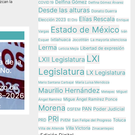
Delfina Gómez
zcan la
COVID 19
Delfina Gómez Álvarez
Desde las alturas
Donato Guerra
Elías Rescala
Elección 2023
El Oro
Enrique
Estado de México
Vargas
Iván
Ixtlahuaca
Jocotitlán
Esquer
La mayoría silenciosa
Lerma
Libertad de expresión
Leticia Mejía
a
LXI
LXII Legislatura
 de la
 No.
Legislatura
LX Legislatura
María Luisa Mendoza
Mario Santana Carbajal
rzo de
Maurilio Hernández
Metepec
Miguel
23–2026
Migue Ángel Ramírez Ponce
Ángel Ramírez
z
Morena
PAN
Poder Judicial
OSFEM
PRI
Toluca
PRD
PVEM
San Felipe del Progreso
Villa Victoria
Villa de Allende
Zinacantepec