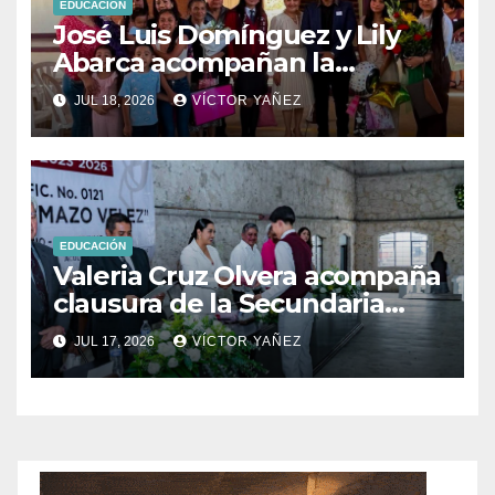
EDUCACIÓN
José Luis Domínguez y Lily
Abarca acompañan la
graduación del CBT Tlatlaya
JUL 18, 2026
VÍCTOR YAÑEZ
en Coatepec.
EDUCACIÓN
Valeria Cruz Olvera acompaña
clausura de la Secundaria
Oficial No. 0121 de Aculco y
JUL 17, 2026
VÍCTOR YAÑEZ
reconoce el esfuerzo de la
generación 2023–2026