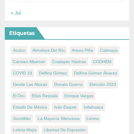
« Jul
Etiquetas
Aculco
Almoloya Del Río
Arturo Piña
Calimaya
Carmen Albarrán
Coatepec Harinas
CODHEM
COVID 19
Delfina Gómez
Delfina Gómez Álvarez
Desde Las Alturas
Donato Guerra
Elección 2023
El Oro
Elías Rescala
Enrique Vargas
Estado De México
Iván Esquer
Ixtlahuaca
Jocotitlán
La Mayoría Silenciosa
Lerma
Leticia Mejía
Libertad De Expresión