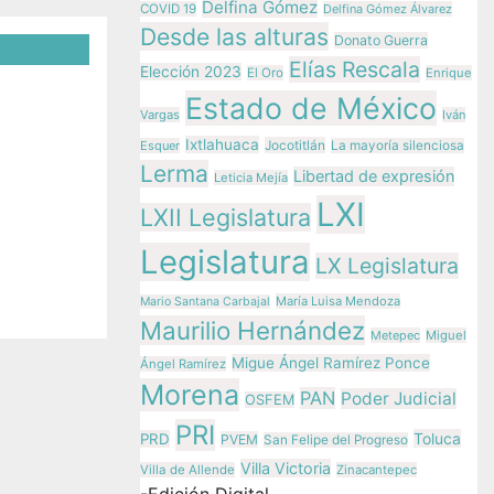
Delfina Gómez
COVID 19
Delfina Gómez Álvarez
Desde las alturas
Donato Guerra
Elías Rescala
Elección 2023
El Oro
Enrique
Estado de México
Vargas
Iván
Ixtlahuaca
Jocotitlán
Esquer
La mayoría silenciosa
Lerma
Libertad de expresión
Leticia Mejía
LXI
LXII Legislatura
echos
Legislatura
LX Legislatura
María Luisa Mendoza
Mario Santana Carbajal
ez
Maurilio Hernández
Metepec
Miguel
Migue Ángel Ramírez Ponce
Ángel Ramírez
Morena
PAN
Poder Judicial
OSFEM
PRI
Toluca
PRD
PVEM
San Felipe del Progreso
Villa Victoria
Villa de Allende
Zinacantepec