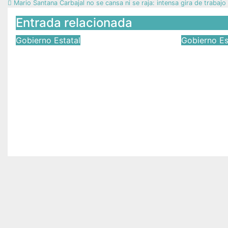
Mario Santana Carbajal no se cansa ni se raja: intensa gira de trabajo
Entrada relacionada
Gobierno Estatal
Gobierno Es
¿Reconciliación en
San Jos
Texcoco… con ausencias
apuesta
que pesan?
verde c
su Prim
Jun 28, 2026
Víctor Yañez
Refores
Jun 26, 