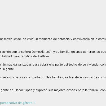
l sur mexiquense, se vivió un momento de cercanía y convivencia en la com
eunión con la señora Demetria León y su familia, quienes abrieron las pue
italidad característica de Tlatlaya.
on láminas galvanizadas para cubrir una parte del techo de su vivienda, co
 la gente.
, se escucha y se comparte con las familias, se fortalecen los lazos comun
 la gente de Tlacocuspan y expresó sus mejores deseos para la familia Leó
n perspectiva de género