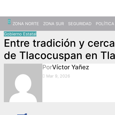
Jue. Ago 6th, 2026
ZONA NORTE
ZONA SUR
SEGURIDAD
POLÍTICA
Gobierno Estatal
Entre tradición y cerca
de Tlacocuspan en Tla
Por
Víctor Yañez
Mar 9, 2026
.