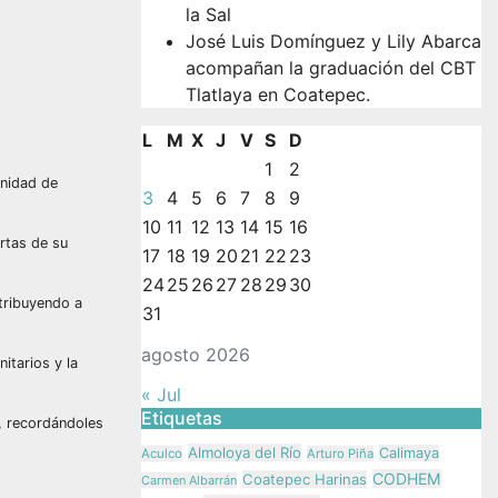
la Sal
José Luis Domínguez y Lily Abarca
acompañan la graduación del CBT
Tlatlaya en Coatepec.
L
M
X
J
V
S
D
1
2
unidad de
3
4
5
6
7
8
9
10
11
12
13
14
15
16
rtas de su
17
18
19
20
21
22
23
24
25
26
27
28
29
30
ntribuyendo a
31
agosto 2026
itarios y la
« Jul
Etiquetas
n, recordándoles
Almoloya del Río
Calimaya
Aculco
Arturo Piña
CODHEM
Coatepec Harinas
Carmen Albarrán