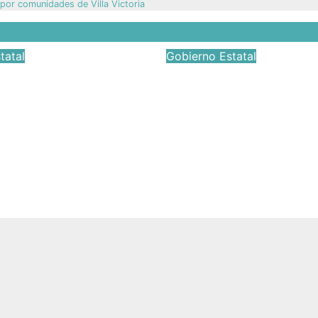
 por comunidades de Villa Victoria
tatal
Gobierno Estatal
é del Rincón
CODHEM emite
 por un futuro
recomendación al
on el arranque de
Ayuntamiento de
era Jornada de
Atlacomulco por
tación
violaciones a der
humanos
2026
Víctor Yañez
Jun 24, 2026
Víctor Yañ