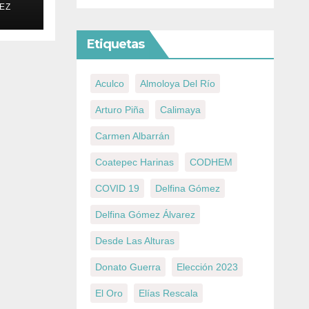
EZ
Etiquetas
Aculco
Almoloya Del Río
Arturo Piña
Calimaya
Carmen Albarrán
Coatepec Harinas
CODHEM
COVID 19
Delfina Gómez
Delfina Gómez Álvarez
Desde Las Alturas
Donato Guerra
Elección 2023
El Oro
Elías Rescala