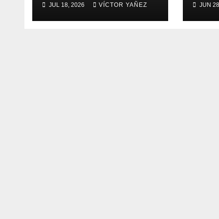
JUL 18, 2026
VÍCTOR YAÑEZ
JUN 28
años de su
la Sa
fundación