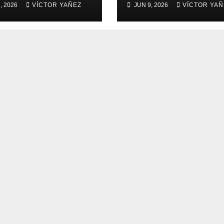
, 2026
VÍCTOR YAÑEZ
JUN 9, 2026
VÍCTOR YAÑ
l!
del PJEdomex
inauguró
exposición