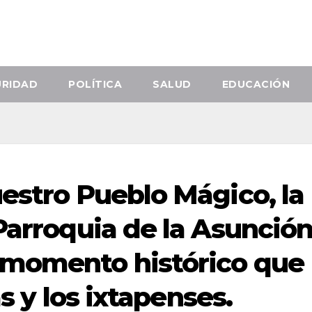
URIDAD
POLÍTICA
SALUD
EDUCACIÓN
uestro Pueblo Mágico, la
Parroquia de la Asunció
 momento histórico que
as y los ixtapenses.