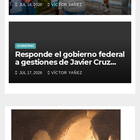
impulsa el deporte y el
JUL 18, 2026
VÍCTOR YAÑEZ
turismo en Ixtapan de la Sal
GOBIERNO
Responde el gobierno federal
a gestiones de Javier Cruz
Jaramillo
JUL 17, 2026
VÍCTOR YAÑEZ