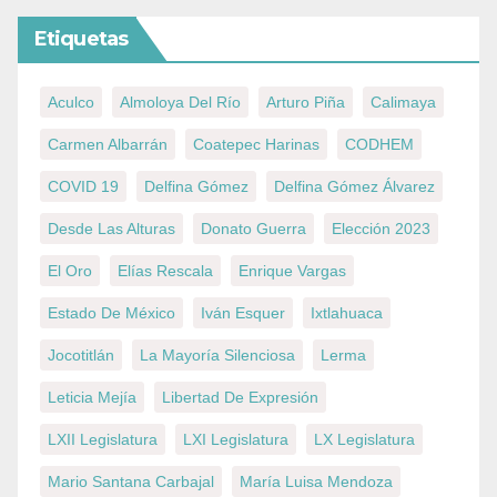
Etiquetas
Aculco
Almoloya Del Río
Arturo Piña
Calimaya
Carmen Albarrán
Coatepec Harinas
CODHEM
COVID 19
Delfina Gómez
Delfina Gómez Álvarez
Desde Las Alturas
Donato Guerra
Elección 2023
El Oro
Elías Rescala
Enrique Vargas
Estado De México
Iván Esquer
Ixtlahuaca
Jocotitlán
La Mayoría Silenciosa
Lerma
Leticia Mejía
Libertad De Expresión
LXII Legislatura
LXI Legislatura
LX Legislatura
Mario Santana Carbajal
María Luisa Mendoza