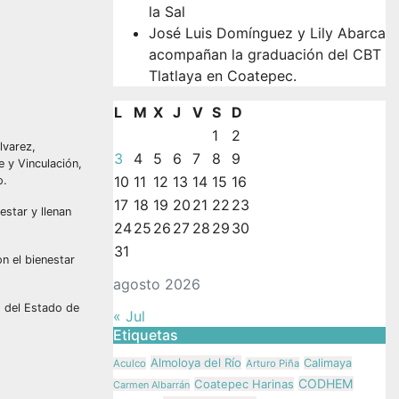
la Sal
José Luis Domínguez y Lily Abarca
acompañan la graduación del CBT
Tlatlaya en Coatepec.
L
M
X
J
V
S
D
1
2
lvarez,
3
4
5
6
7
8
9
 y Vinculación,
10
11
12
13
14
15
16
o.
17
18
19
20
21
22
23
estar y llenan
24
25
26
27
28
29
30
31
n el bienestar
agosto 2026
o del Estado de
« Jul
Etiquetas
Almoloya del Río
Calimaya
Aculco
Arturo Piña
CODHEM
Coatepec Harinas
Carmen Albarrán