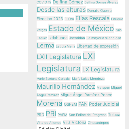
Delfina Gómez
COVID 19
Delfina Gómez Álvarez
Desde las alturas
Donato Guerra
Elías Rescala
Elección 2023
El Oro
Enrique
Estado de México
rdos y
Vargas
Iván
o del
Ixtlahuaca
Jocotitlán
Esquer
La mayoría silenciosa
Lerma
ó
Libertad de expresión
Leticia Mejía
LXI
LXII Legislatura
z
Legislatura
LX Legislatura
María Luisa Mendoza
Mario Santana Carbajal
Maurilio Hernández
Metepec
Miguel
Migue Ángel Ramírez Ponce
Ángel Ramírez
Morena
PAN
Poder Judicial
OSFEM
PRI
Toluca
PRD
PVEM
San Felipe del Progreso
Villa Victoria
Villa de Allende
Zinacantepec