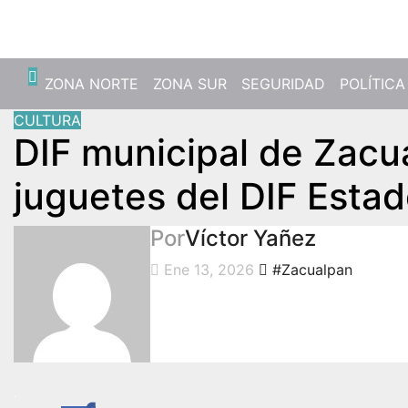
Jue. Ago 6th, 2026
ZONA NORTE
ZONA SUR
SEGURIDAD
POLÍTICA
CULTURA
DIF municipal de Zacu
juguetes del DIF Esta
Por
Víctor Yañez
Ene 13, 2026
#Zacualpan
.