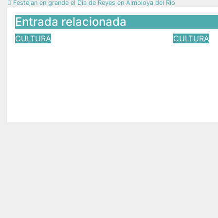
Festejan en grande el Día de Reyes en Almoloya del Río
Entrada relacionada
CULTURA
CULTURA
Almoloya de Alquisiras
!Así arr
conmemora 168 años de
festejos
su fundación
en Ixtap
Jul 18, 2026
Víctor Yañez
Jun 28, 