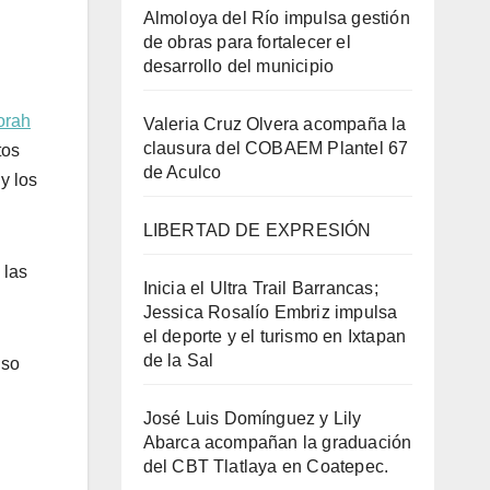
Almoloya del Río impulsa gestión
de obras para fortalecer el
desarrollo del municipio
orah
Valeria Cruz Olvera acompaña la
clausura del COBAEM Plantel 67
tos
de Aculco
y los
LIBERTAD DE EXPRESIÓN
 las
Inicia el Ultra Trail Barrancas;
Jessica Rosalío Embriz impulsa
el deporte y el turismo en Ixtapan
de la Sal
iso
José Luis Domínguez y Lily
Abarca acompañan la graduación
del CBT Tlatlaya en Coatepec.