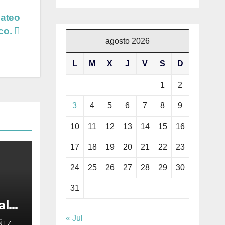
ateo
co.
agosto 2026
L
M
X
J
V
S
D
1
2
3
4
5
6
7
8
9
10
11
12
13
14
15
16
17
18
19
20
21
22
23
24
25
26
27
28
29
30
31
al
e
« Jul
ÑEZ