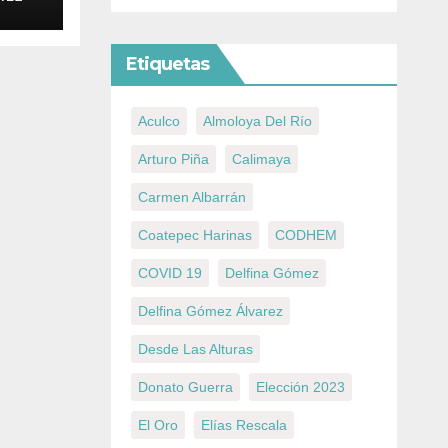
r
nos
Etiquetas
Aculco
Almoloya Del Río
Arturo Piña
Calimaya
Carmen Albarrán
Coatepec Harinas
CODHEM
COVID 19
Delfina Gómez
Delfina Gómez Álvarez
Desde Las Alturas
Donato Guerra
Elección 2023
El Oro
Elías Rescala