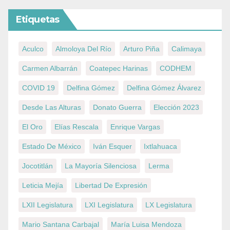
Etiquetas
Aculco
Almoloya Del Río
Arturo Piña
Calimaya
Carmen Albarrán
Coatepec Harinas
CODHEM
COVID 19
Delfina Gómez
Delfina Gómez Álvarez
Desde Las Alturas
Donato Guerra
Elección 2023
El Oro
Elías Rescala
Enrique Vargas
Estado De México
Iván Esquer
Ixtlahuaca
Jocotitlán
La Mayoría Silenciosa
Lerma
Leticia Mejía
Libertad De Expresión
LXII Legislatura
LXI Legislatura
LX Legislatura
Mario Santana Carbajal
María Luisa Mendoza