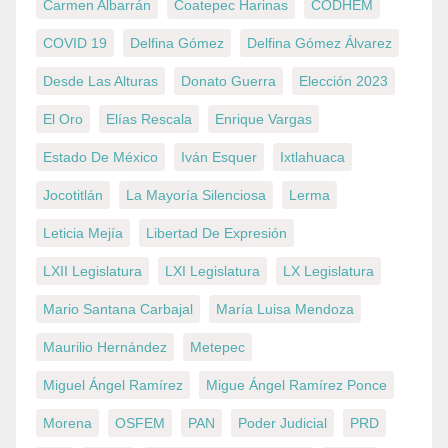
Carmen Albarrán
Coatepec Harinas
CODHEM
COVID 19
Delfina Gómez
Delfina Gómez Álvarez
Desde Las Alturas
Donato Guerra
Elección 2023
El Oro
Elías Rescala
Enrique Vargas
Estado De México
Iván Esquer
Ixtlahuaca
Jocotitlán
La Mayoría Silenciosa
Lerma
Leticia Mejía
Libertad De Expresión
LXII Legislatura
LXI Legislatura
LX Legislatura
Mario Santana Carbajal
María Luisa Mendoza
Maurilio Hernández
Metepec
Miguel Ángel Ramírez
Migue Ángel Ramírez Ponce
Morena
OSFEM
PAN
Poder Judicial
PRD