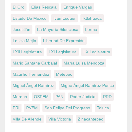
El Oro
Elías Rescala
Enrique Vargas
Estado De México
Iván Esquer
Ixtlahuaca
Jocotitlán
La Mayoría Silenciosa
Lerma
Leticia Mejía
Libertad De Expresión
LXII Legislatura
LXI Legislatura
LX Legislatura
Mario Santana Carbajal
María Luisa Mendoza
Maurilio Hernández
Metepec
Miguel Ángel Ramírez
Migue Ángel Ramírez Ponce
Morena
OSFEM
PAN
Poder Judicial
PRD
PRI
PVEM
San Felipe Del Progreso
Toluca
Villa De Allende
Villa Victoria
Zinacantepec