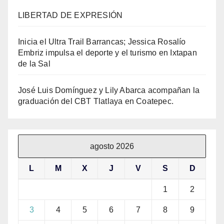
LIBERTAD DE EXPRESIÓN
Inicia el Ultra Trail Barrancas; Jessica Rosalío
Embriz impulsa el deporte y el turismo en Ixtapan
de la Sal
José Luis Domínguez y Lily Abarca acompañan la
graduación del CBT Tlatlaya en Coatepec.
agosto 2026
L
M
X
J
V
S
D
1
2
3
4
5
6
7
8
9