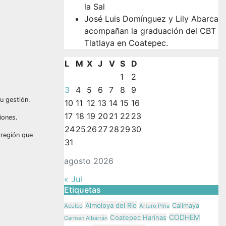
la Sal
José Luis Domínguez y Lily Abarca
acompañan la graduación del CBT
Tlatlaya en Coatepec.
L
M
X
J
V
S
D
1
2
3
4
5
6
7
8
9
su gestión.
10
11
12
13
14
15
16
17
18
19
20
21
22
23
iones.
24
25
26
27
28
29
30
 región que
31
agosto 2026
« Jul
Etiquetas
Almoloya del Río
Calimaya
Aculco
Arturo Piña
CODHEM
Coatepec Harinas
Carmen Albarrán