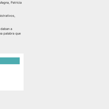
Magna, Patricia
istrativos,
s daban a
na palabra que
RAS
ez