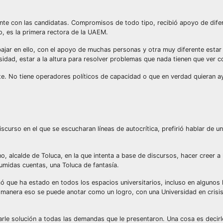
ente con las candidatas. Compromisos de todo tipo, recibió apoyo de dife
vo, es la primera rectora de la UAEM.
bajar en ello, con el apoyo de muchas personas y otra muy diferente estar 
idad, estar a la altura para resolver problemas que nada tienen que ver co
te. No tiene operadores políticos de capacidad o que en verdad quieran a
iscurso en el que se escucharan líneas de autocrítica, prefirió hablar de u
, alcalde de Toluca, en la que intenta a base de discursos, hacer creer a 
umidas cuentas, una Toluca de fantasía.
irmó que ha estado en todos los espacios universitarios, incluso en algunos
a manera eso se puede anotar como un logro, con una Universidad en crisis
arle solución a todas las demandas que le presentaron. Una cosa es decirle