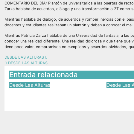
COMENTARIO DEL DÍA: Plantón de universitarios a las puertas de rector
Zarza hablaba de acuerdos, diálogo y una transformación o 2T como se
Mientras hablaba de diálogo, de acuerdos y romper inercias con el pasa
docentes y estudiantes realizaban un plantón y daban a conocer el mal t
Mientras Patricia Zarza hablaba de una Universidad de fantasía, a las 
conocer una realidad diferente. Una realidad dolorosa y que tiene qu
tiene poco valor, compromisos no cumplidos y acuerdos olvidados, que 
DESDE LAS ALTURAS
DESDE LAS ALTURAS
Entrada relacionada
Desde Las Alturas
Desde Las A
DESDE LAS ALTURAS
DESDE 
Jun 30, 2026
Víctor Yañez
Jun 29, 