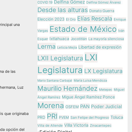
Delfina Gómez
COVID 19
Delfina Gómez Álvarez
Desde las alturas
Donato Guerra
Elías Rescala
Elección 2023
El Oro
Enrique
incipal una
Estado de México
Vargas
Iván
Ixtlahuaca
Jocotitlán
Esquer
La mayoría silenciosa
Lerma
Libertad de expresión
Leticia Mejía
LXI
LXII Legislatura
Legislatura
LX Legislatura
na de las
María Luisa Mendoza
Mario Santana Carbajal
Maurilio Hernández
 hermana, Luz
Metepec
Miguel
Migue Ángel Ramírez Ponce
Ángel Ramírez
Morena
PAN
Poder Judicial
OSFEM
is que originaba
PRI
Toluca
PRD
PVEM
San Felipe del Progreso
Villa Victoria
Villa de Allende
Zinacantepec
nda opción del