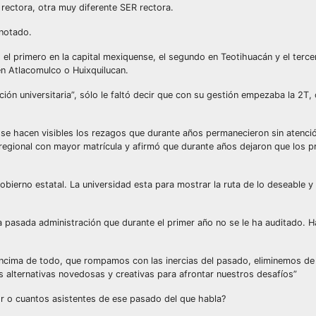
 rectora, otra muy diferente SER rectora.
anotado.
l primero en la capital mexiquense, el segundo en Teotihuacán y el terce
en Atlacomulco o Huixquilucan.
ón universitaria”, sólo le faltó decir que con su gestión empezaba la 2T,
de se hacen visibles los rezagos que durante años permanecieron sin atenci
 regional con mayor matrícula y afirmó que durante años dejaron que los 
ierno estatal. La universidad esta para mostrar la ruta de lo deseable y 
 pasada administración que durante el primer año no se le ha auditado. H
 encima de todo, que rompamos con las inercias del pasado, eliminemos de
s alternativas novedosas y creativas para afrontar nuestros desafíos”
r o cuantos asistentes de ese pasado del que habla?