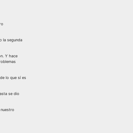
ro
 o la segunda
ón. Y hace
problemas
de lo que sí es
asta se dio
 nuestro