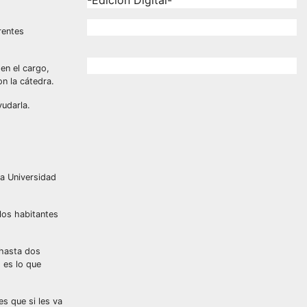
-Edición Digital-
rentes
en el cargo,
n la cátedra.
yudarla.
na Universidad
los habitantes
 hasta dos
 es lo que
s que si les va