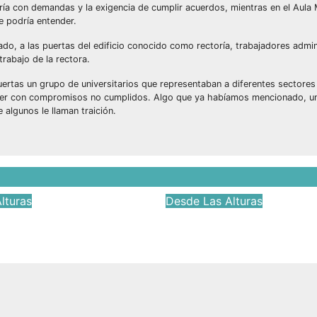
ía con demandas y la exigencia de cumplir acuerdos, mientras en el Aula 
 podría entender.
do, a las puertas del edificio conocido como rectoría, trabajadores admin
rabajo de la rectora.
puertas un grupo de universitarios que representaban a diferentes sectore
e ver con compromisos no cumplidos. Algo que ya habíamos mencionado, u
algunos le llaman traición.
lturas
Desde Las Alturas
LAS ALTURAS
DESDE LAS ALTU
2026
Víctor Yañez
Jun 26, 2026
Víctor Yañ