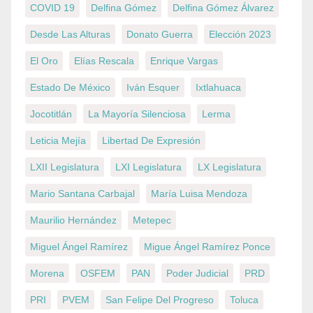
COVID 19
Delfina Gómez
Delfina Gómez Álvarez
Desde Las Alturas
Donato Guerra
Elección 2023
El Oro
Elías Rescala
Enrique Vargas
Estado De México
Iván Esquer
Ixtlahuaca
Jocotitlán
La Mayoría Silenciosa
Lerma
Leticia Mejía
Libertad De Expresión
LXII Legislatura
LXI Legislatura
LX Legislatura
Mario Santana Carbajal
María Luisa Mendoza
Maurilio Hernández
Metepec
Miguel Ángel Ramírez
Migue Ángel Ramírez Ponce
Morena
OSFEM
PAN
Poder Judicial
PRD
PRI
PVEM
San Felipe Del Progreso
Toluca