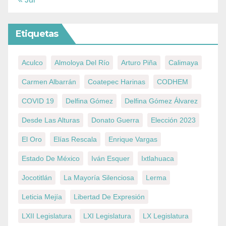
Etiquetas
Aculco
Almoloya Del Río
Arturo Piña
Calimaya
Carmen Albarrán
Coatepec Harinas
CODHEM
COVID 19
Delfina Gómez
Delfina Gómez Álvarez
Desde Las Alturas
Donato Guerra
Elección 2023
El Oro
Elías Rescala
Enrique Vargas
Estado De México
Iván Esquer
Ixtlahuaca
Jocotitlán
La Mayoría Silenciosa
Lerma
Leticia Mejía
Libertad De Expresión
LXII Legislatura
LXI Legislatura
LX Legislatura