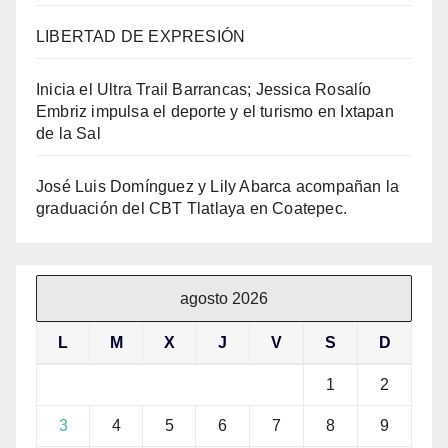
LIBERTAD DE EXPRESIÓN
Inicia el Ultra Trail Barrancas; Jessica Rosalío
Embriz impulsa el deporte y el turismo en Ixtapan
de la Sal
José Luis Domínguez y Lily Abarca acompañan la
graduación del CBT Tlatlaya en Coatepec.
agosto 2026
L
M
X
J
V
S
D
1
2
3
4
5
6
7
8
9