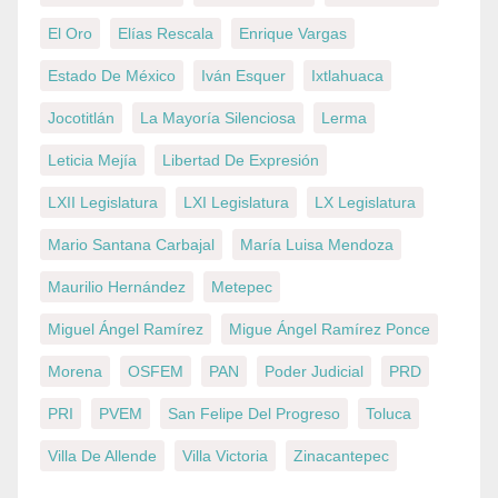
El Oro
Elías Rescala
Enrique Vargas
Estado De México
Iván Esquer
Ixtlahuaca
Jocotitlán
La Mayoría Silenciosa
Lerma
Leticia Mejía
Libertad De Expresión
LXII Legislatura
LXI Legislatura
LX Legislatura
Mario Santana Carbajal
María Luisa Mendoza
Maurilio Hernández
Metepec
Miguel Ángel Ramírez
Migue Ángel Ramírez Ponce
Morena
OSFEM
PAN
Poder Judicial
PRD
PRI
PVEM
San Felipe Del Progreso
Toluca
Villa De Allende
Villa Victoria
Zinacantepec