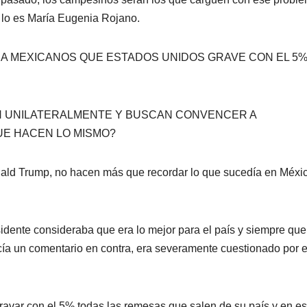
o lo es María Eugenia Rojano.
 A MEXICANOS QUE ESTADOS UNIDOS GRAVE CON EL 5%
N UNILATERALMENTE Y BUSCAN CONVENCER A
E HACEN LO MISMO?
ald Trump, no hacen más que recordar lo que sucedía en Méxi
sidente consideraba que era lo mejor para el país y siempre que
cía un comentario en contra, era severamente cuestionado por e
gravar con el 5% todas las remesas que salen de su país y en es