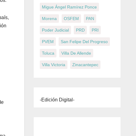
os.
Migue Ángel Ramírez Ponce
aís,
Morena
OSFEM
PAN
ción
Poder Judicial
PRD
PRI
PVEM
San Felipe Del Progreso
Toluca
Villa De Allende
Villa Victoria
Zinacantepec
-Edición Digital-
de
ema