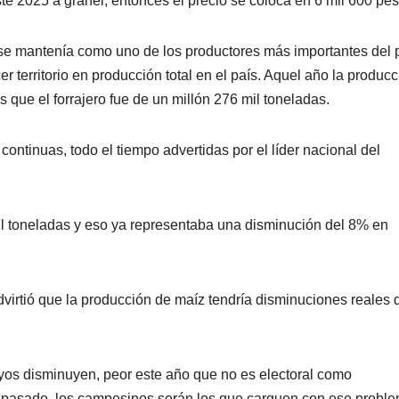
e 2025 a granel, entonces el precio se coloca en 6 mil 600 pes
 se mantenía como uno de los productores más importantes del p
er territorio en producción total en el país. Aquel año la produc
s que el forrajero fue de un millón 276 mil toneladas.
ontinuas, todo el tiempo advertidas por el líder nacional del
il toneladas y eso ya representaba una disminución del 8% en
dvirtió que la producción de maíz tendría disminuciones reales 
oyos disminuyen, peor este año que no es electoral como
o pasado, los campesinos serán los que carguen con ese probl