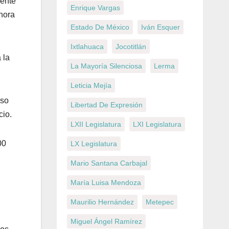
mente
Enrique Vargas
ahora
Estado De México
Iván Esquer
Ixtlahuaca
Jocotitlán
 la
La Mayoría Silenciosa
Lerma
Leticia Mejía
aso
Libertad De Expresión
cio.
LXII Legislatura
LXI Legislatura
00
LX Legislatura
Mario Santana Carbajal
María Luisa Mendoza
Maurilio Hernández
Metepec
Miguel Ángel Ramírez