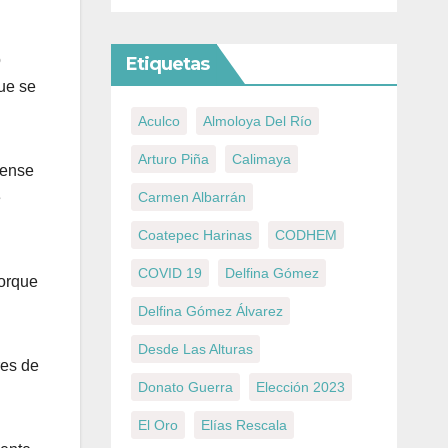
o
Etiquetas
ue se
Aculco
Almoloya Del Río
Arturo Piña
Calimaya
uense
Carmen Albarrán
e
Coatepec Harinas
CODHEM
COVID 19
Delfina Gómez
porque
Delfina Gómez Álvarez
Desde Las Alturas
res de
Donato Guerra
Elección 2023
El Oro
Elías Rescala