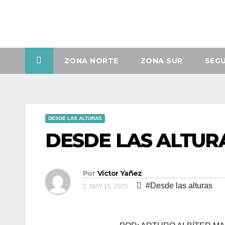
Saltar
al
Dom. Ago 9th, 2026
contenido
ZONA NORTE
ZONA SUR
SEG
DESDE LAS ALTURAS
DESDE LAS ALTUR
Por
Víctor Yañez
#Desde las alturas
MAY 15, 2025