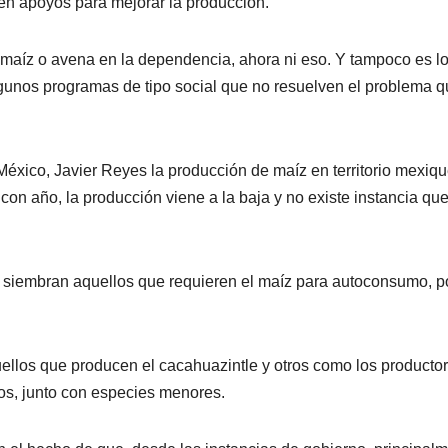
uen apoyos para mejorar la producción.
maíz o avena en la dependencia, ahora ni eso. Y tampoco es l
lgunos programas de tipo social que no resuelven el problema q
México, Javier Reyes la producción de maíz en territorio mexiq
on año, la producción viene a la baja y no existe instancia qu
o siembran aquellos que requieren el maíz para autoconsumo, 
llos que producen el cacahuazintle y otros como los producto
os, junto con especies menores.