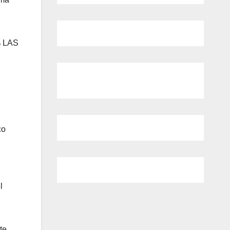
 LAS
co
l
te