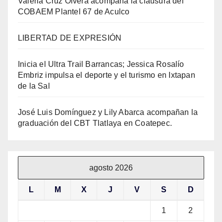
Valeria Cruz Olvera acompaña la clausura del
COBAEM Plantel 67 de Aculco
LIBERTAD DE EXPRESIÓN
Inicia el Ultra Trail Barrancas; Jessica Rosalío
Embriz impulsa el deporte y el turismo en Ixtapan
de la Sal
José Luis Domínguez y Lily Abarca acompañan la
graduación del CBT Tlatlaya en Coatepec.
agosto 2026
L
M
X
J
V
S
D
1
2