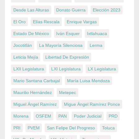
Desde Las Alturas
Donato Guerra
Elección 2023
El Oro
Elías Rescala
Enrique Vargas
Estado De México
Iván Esquer
Ixtlahuaca
Jocotitlán
La Mayoría Silenciosa
Lerma
Leticia Mejía
Libertad De Expresión
LXII Legislatura
LXI Legislatura
LX Legislatura
Mario Santana Carbajal
María Luisa Mendoza
Maurilio Hernández
Metepec
Miguel Ángel Ramírez
Migue Ángel Ramírez Ponce
Morena
OSFEM
PAN
Poder Judicial
PRD
PRI
PVEM
San Felipe Del Progreso
Toluca