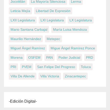
Jocotitlán
La Mayoría Silenciosa
Lerma
Leticia Mejía
Libertad De Expresión
LXII Legislatura
LXI Legislatura
LX Legislatura
Mario Santana Carbajal
María Luisa Mendoza
Maurilio Hernández
Metepec
Miguel Ángel Ramírez
Migue Ángel Ramírez Ponce
Morena
OSFEM
PAN
Poder Judicial
PRD
PRI
PVEM
San Felipe Del Progreso
Toluca
Villa De Allende
Villa Victoria
Zinacantepec
-Edición Digital-