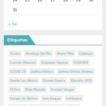
24
25
26
27
28
29
30
31
« Jul
Etiquetas
Aculco
Almoloya Del Río
Arturo Piña
Calimaya
Carmen Albarrán
Coatepec Harinas
CODHEM
COVID 19
Delfina Gómez
Delfina Gómez Álvarez
Desde Las Alturas
Donato Guerra
Elección 2023
El Oro
Elías Rescala
Enrique Vargas
Estado De México
Iván Esquer
Ixtlahuaca