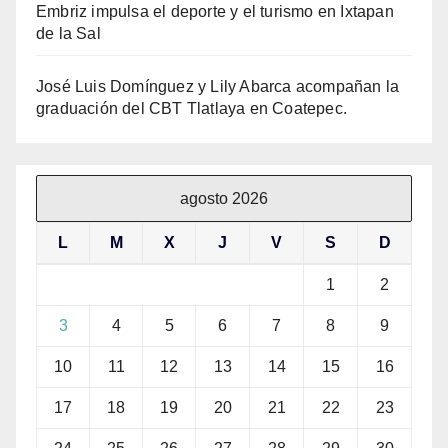
Embriz impulsa el deporte y el turismo en Ixtapan
de la Sal
José Luis Domínguez y Lily Abarca acompañan la
graduación del CBT Tlatlaya en Coatepec.
agosto 2026
L
M
X
J
V
S
D
1
2
3
4
5
6
7
8
9
10
11
12
13
14
15
16
17
18
19
20
21
22
23